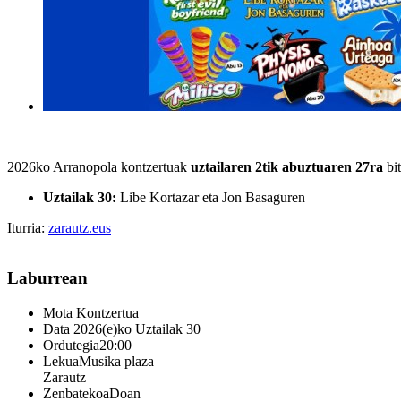
2026ko Arranopola kontzertuak
uztailaren 2tik abuztuaren 27ra
bit
Uztailak 30:
Libe Kortazar eta Jon Basaguren
Iturria:
zarautz.eus
Laburrean
Mota
Kontzertua
Data
2026(e)ko Uztailak 30
Ordutegia
20:00
Lekua
Musika plaza
Zarautz
Zenbatekoa
Doan