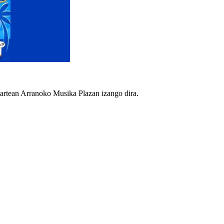
artean Arranoko Musika Plazan izango dira.