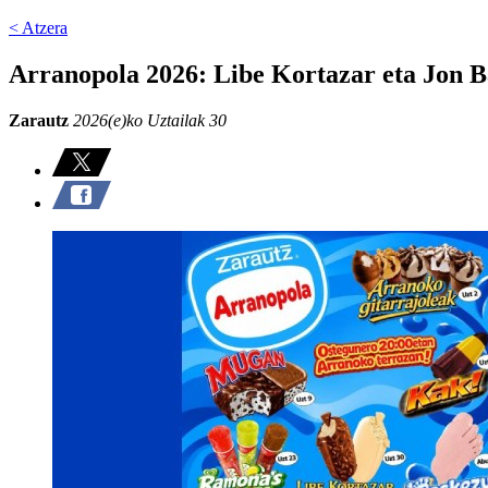
< Atzera
Arranopola 2026: Libe Kortazar eta Jon 
Zarautz
2026(e)ko Uztailak 30