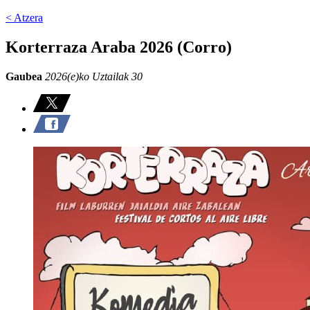
< Atzera
Korterraza Araba 2026 (Corro)
Gaubea
2026(e)ko Uztailak 30