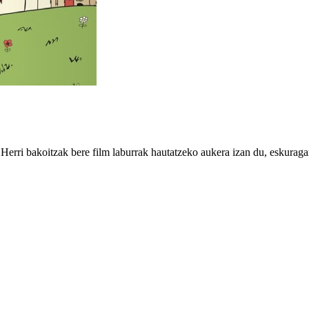
 Herri bakoitzak bere film laburrak hautatzeko aukera izan du, eskurag