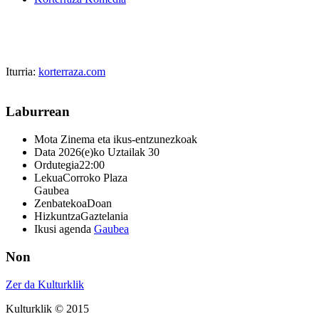
Iturria:
korterraza.com
Laburrean
Mota
Zinema eta ikus-entzunezkoak
Data
2026(e)ko Uztailak 30
Ordutegia
22:00
Lekua
Corroko Plaza
Gaubea
Zenbatekoa
Doan
Hizkuntza
Gaztelania
Ikusi agenda
Gaubea
Non
Zer da Kulturklik
Kulturklik © 2015