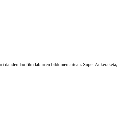
arri dauden lau film laburren bildumen artean: Super Aukeraketa,