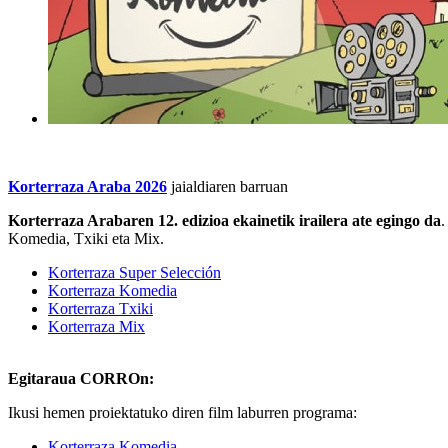
Korterraza Araba 202
6
jaialdiaren barruan
Korterraza Araba
ren 12. edizioa ekainetik irailera ate egingo da
.
Komedia, Txiki eta Mix.
Korterraza Super Selección
Korterraza Komedia
Korterraza Txiki
Korterraza Mix
Egitaraua CORROn:
Ikusi hemen proiektatuko diren film laburren programa:
Korterraza Komedia