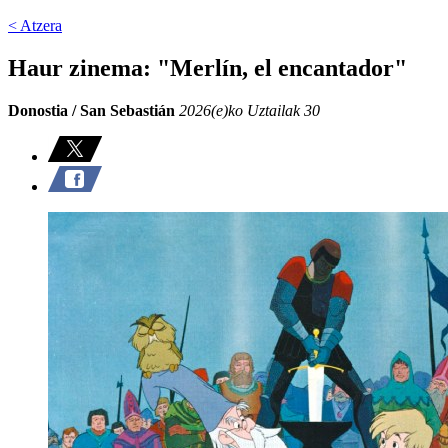
< Atzera
Haur zinema: "Merlín, el encantador"
Donostia / San Sebastián
2026(e)ko Uztailak 30