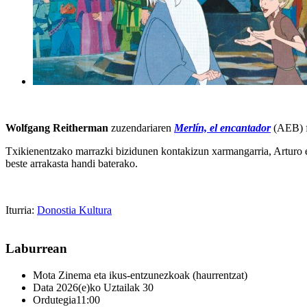
Wolfgang Reitherman
zuzendariaren
Merlín, el encantador
(AEB) f
Txikienentzako marrazki bizidunen kontakizun xarmangarria, Arturo err
beste arrakasta handi baterako.
Iturria:
Donostia Kultura
Laburrean
Mota
Zinema eta ikus-entzunezkoak (haurrentzat)
Data
2026(e)ko Uztailak 30
Ordutegia
11:00