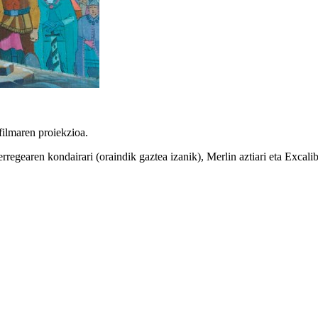
ilmaren proiekzioa.
egearen kondairari (oraindik gaztea izanik), Merlin aztiari eta Excali