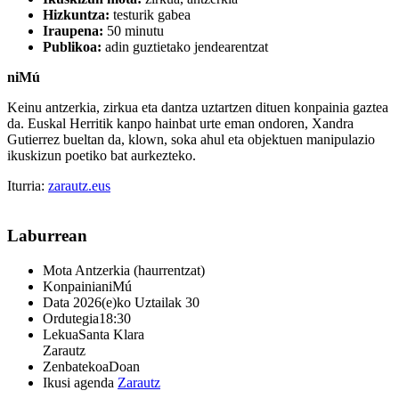
Hizkuntza:
testurik gabea
Iraupena:
50 minutu
Publikoa:
adin guztietako jendearentzat
niMú
Keinu antzerkia, zirkua eta dantza uztartzen dituen konpainia gaztea
da. Euskal Herritik kanpo hainbat urte eman ondoren, Xandra
Gutierrez bueltan da, klown, soka ahul eta objektuen manipulazio
ikuskizun poetiko bat aurkezteko.
Iturria:
zarautz.eus
Laburrean
Mota
Antzerkia (haurrentzat)
Konpainia
niMú
Data
2026(e)ko Uztailak 30
Ordutegia
18:30
Lekua
Santa Klara
Zarautz
Zenbatekoa
Doan
Ikusi agenda
Zarautz