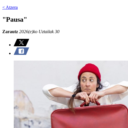
< Atzera
"Pausa"
Zarautz
2026(e)ko Uztailak 30