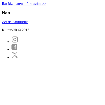
Ikuskizunaren informazioa >>
Non
Zer da Kulturklik
Kulturklik © 2015