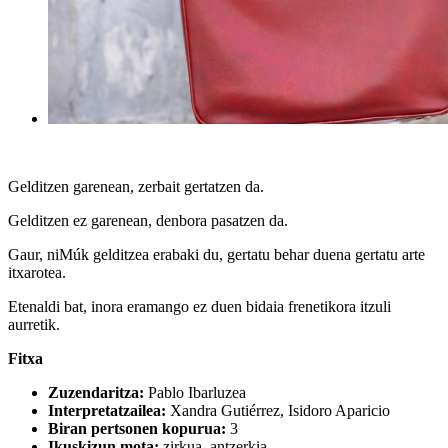
Gelditzen garenean, zerbait gertatzen da.
Gelditzen ez garenean, denbora pasatzen da.
Gaur, niMúk gelditzea erabaki du, gertatu behar duena gertatu arte
itxarotea.
Etenaldi bat, inora eramango ez duen bidaia frenetikora itzuli
aurretik.
Fitxa
Zuzendaritza:
Pablo Ibarluzea
Interpretatzailea:
Xandra Gutiérrez, Isidoro Aparicio
Biran pertsonen kopurua:
3
Ikuskizun mota:
zirkua, antzerkia