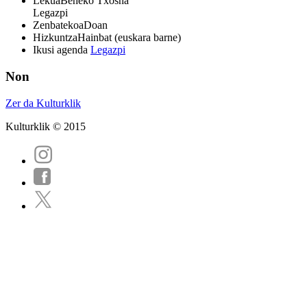
Lekua
Beheko Txosna
Legazpi
Zenbatekoa
Doan
Hizkuntza
Hainbat (euskara barne)
Ikusi agenda
Legazpi
Non
Zer da Kulturklik
Kulturklik © 2015