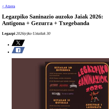
< Atzera
Legazpiko Saninazio auzoko Jaiak 2026:
Antigona + Gezurra + Txegebanda
Legazpi
2026(e)ko Uztailak 30