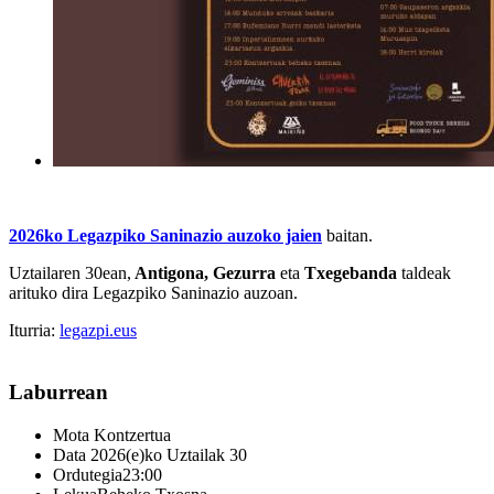
2026ko
Legazpiko Saninazio auzoko jaien
baitan.
Uztailaren 30ean,
Antigona, Gezurra
eta
Txegebanda
taldeak
arituko dira Legazpiko Saninazio auzoan.
Iturria:
legazpi.eus
Laburrean
Mota
Kontzertua
Data
2026(e)ko Uztailak 30
Ordutegia
23:00