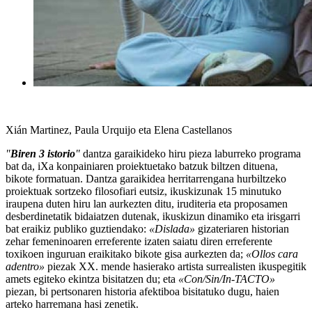
Xián Martinez, Paula Urquijo eta Elena Castellanos
"
Biren 3 istorio
"
dantza garaikideko hiru pieza laburreko programa
bat da, iXa konpainiaren proiektuetako batzuk biltzen dituena,
bikote formatuan. Dantza garaikidea herritarrengana hurbiltzeko
proiektuak sortzeko filosofiari eutsiz, ikuskizunak 15 minutuko
iraupena duten hiru lan aurkezten ditu, iruditeria eta proposamen
desberdinetatik bidaiatzen dutenak, ikuskizun dinamiko eta irisgarri
bat eraikiz publiko guztiendako:
«Dislada»
gizateriaren historian
zehar femeninoaren erreferente izaten saiatu diren erreferente
toxikoen inguruan eraikitako bikote gisa aurkezten da;
«Ollos cara
adentro»
piezak XX. mende hasierako artista surrealisten ikuspegitik
amets egiteko ekintza bisitatzen du; eta
«Con/Sin/In-TACTO»
piezan, bi pertsonaren historia afektiboa bisitatuko dugu, haien
arteko harremana hasi zenetik.