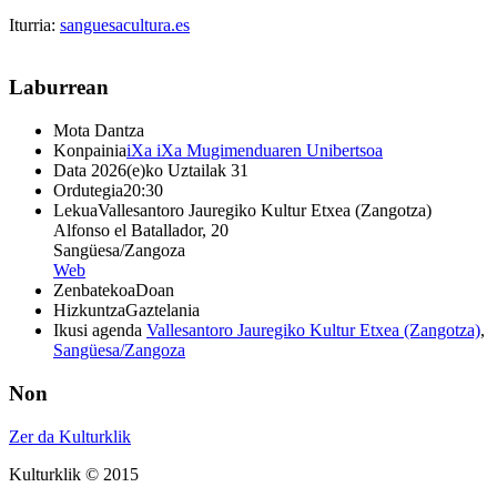
Iturria:
sanguesacultura.es
Laburrean
Mota
Dantza
Konpainia
iXa iXa Mugimenduaren Unibertsoa
Data
2026(e)ko Uztailak 31
Ordutegia
20:30
Lekua
Vallesantoro Jauregiko Kultur Etxea (Zangotza)
Alfonso el Batallador, 20
Sangüesa/Zangoza
Web
Zenbatekoa
Doan
Hizkuntza
Gaztelania
Ikusi agenda
Vallesantoro Jauregiko Kultur Etxea (Zangotza)
,
Sangüesa/Zangoza
Non
Zer da Kulturklik
Kulturklik © 2015