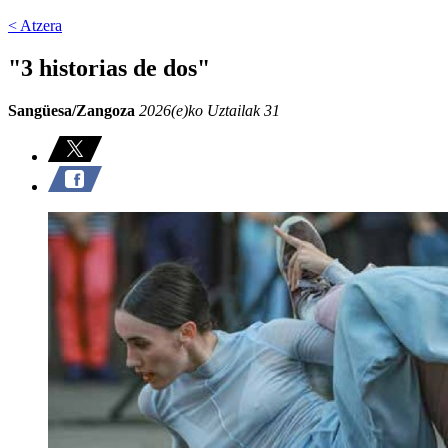
< Atzera
"3 historias de dos"
Sangüesa/Zangoza
2026(e)ko Uztailak 31