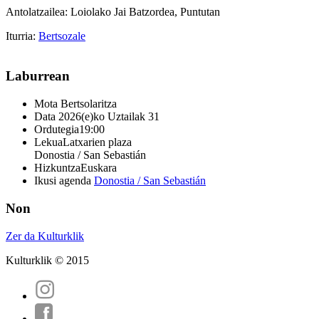
Antolatzailea: Loiolako Jai Batzordea, Puntutan
Iturria:
Bertsozale
Laburrean
Mota
Bertsolaritza
Data
2026(e)ko Uztailak 31
Ordutegia
19:00
Lekua
Latxarien plaza
Donostia / San Sebastián
Hizkuntza
Euskara
Ikusi agenda
Donostia / San Sebastián
Non
Zer da Kulturklik
Kulturklik © 2015