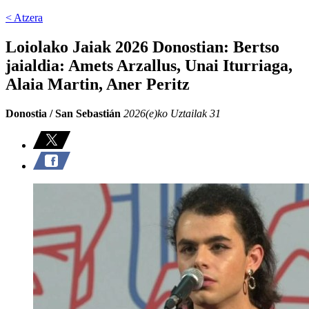
< Atzera
Loiolako Jaiak 2026 Donostian: Bertso
jaialdia: Amets Arzallus, Unai Iturriaga,
Alaia Martin, Aner Peritz
Donostia / San Sebastián
2026(e)ko Uztailak 31