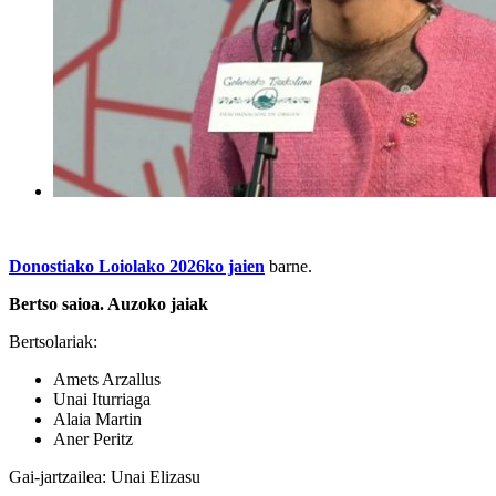
Donostiako Loiolako 2026ko jaien
barne.
Bertso saioa. Auzoko jaiak
Bertsolariak:
Amets Arzallus
Unai Iturriaga
Alaia Martin
Aner Peritz
Gai-jartzailea: Unai Elizasu