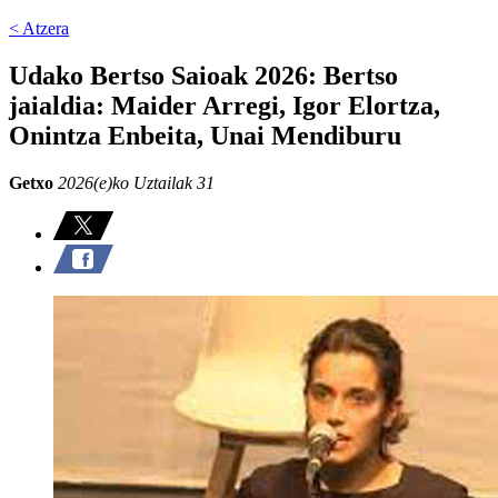
< Atzera
Udako Bertso Saioak 2026: Bertso
jaialdia: Maider Arregi, Igor Elortza,
Onintza Enbeita, Unai Mendiburu
Getxo
2026(e)ko Uztailak 31