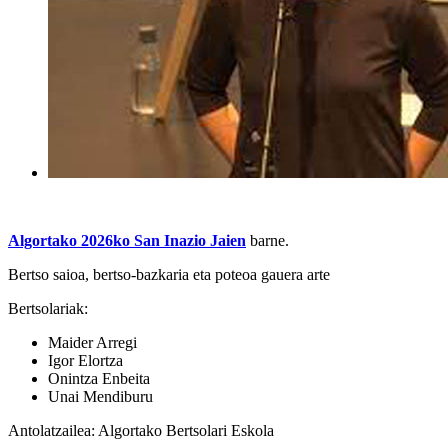
Algortako 2026ko San Inazio Jaien
barne.
Bertso saioa, bertso-bazkaria eta poteoa gauera arte
Bertsolariak:
Maider Arregi
Igor Elortza
Onintza Enbeita
Unai Mendiburu
Antolatzailea: Algortako Bertsolari Eskola