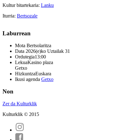
Kultur bitartekaria:
Lanku
Iturria:
Bertsozale
Laburrean
Mota
Bertsolaritza
Data
2026(e)ko Uztailak 31
Ordutegia
13:00
Lekua
Kasino plaza
Getxo
Hizkuntza
Euskara
Ikusi agenda
Getxo
Non
Zer da Kulturklik
Kulturklik © 2015