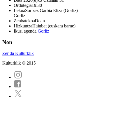
Data
2026(e)ko Uztailak 31
Ordutegia
19:30
Lekua
Sortzez Garbia Eliza (Gorliz)
Gorliz
Zenbatekoa
Doan
Hizkuntza
Hainbat (euskara barne)
Ikusi agenda
Gorliz
Non
Zer da Kulturklik
Kulturklik © 2015