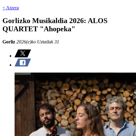
< Atzera
Gorlizko Musikaldia 2026: ALOS
QUARTET "Ahopeka"
Gorliz
2026(e)ko Uztailak 31