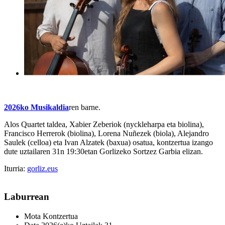
2026ko Musikaldia
ren barne.
Alos Quartet taldea, Xabier Zeberiok (nyckleharpa eta biolina),
Francisco Herrerok (biolina), Lorena Nuñezek (biola), Alejandro
Saulek (celloa) eta Ivan Alzatek (baxua) osatua, kontzertua izango
dute uztailaren 31n 19:30etan Gorlizeko Sortzez Garbia elizan.
Iturria:
gorliz.eus
Laburrean
Mota
Kontzertua