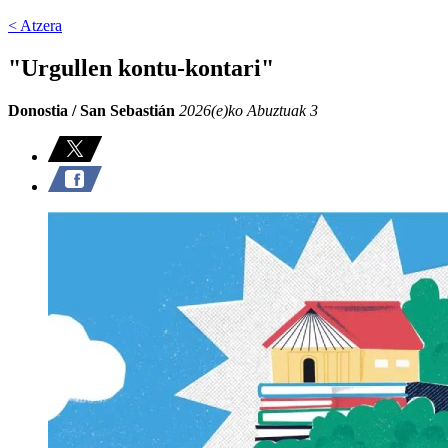
< Atzera
"Urgullen kontu-kontari"
Donostia / San Sebastián
2026(e)ko Abuztuak 3