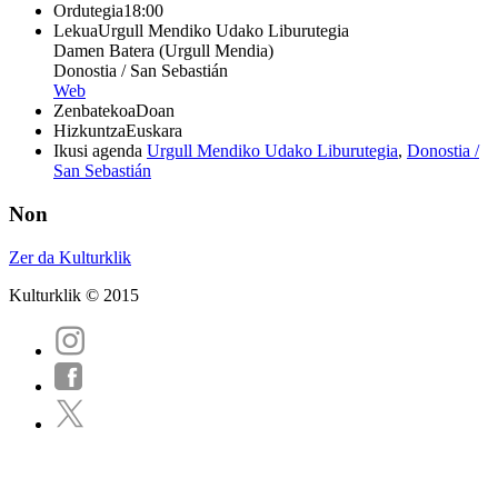
Ordutegia
18:00
Lekua
Urgull Mendiko Udako Liburutegia
Damen Batera (Urgull Mendia)
Donostia / San Sebastián
Web
Zenbatekoa
Doan
Hizkuntza
Euskara
Ikusi agenda
Urgull Mendiko Udako Liburutegia
,
Donostia /
San Sebastián
Non
Zer da Kulturklik
Kulturklik © 2015