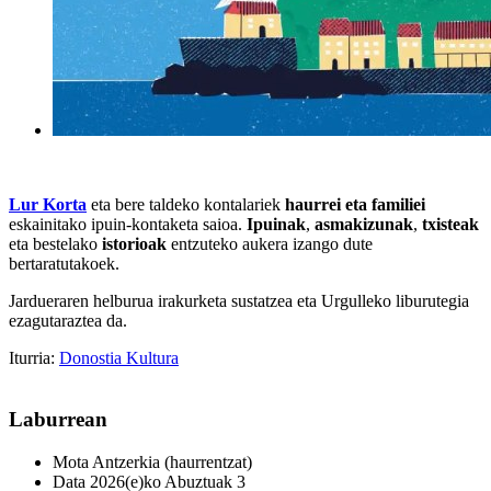
Lur Korta
eta bere taldeko kontalariek
haurrei eta familiei
eskainitako ipuin-kontaketa saioa.
Ipuinak
,
asmakizunak
,
txisteak
eta bestelako
istorioak
entzuteko aukera izango dute
bertaratutakoek.
Jardueraren helburua irakurketa sustatzea eta Urgulleko liburutegia
ezagutaraztea da.
Iturria:
Donostia Kultura
Laburrean
Mota
Antzerkia (haurrentzat)
Data
2026(e)ko Abuztuak 3