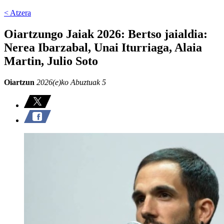
< Atzera
Oiartzungo Jaiak 2026: Bertso jaialdia:
Nerea Ibarzabal, Unai Iturriaga, Alaia
Martin, Julio Soto
Oiartzun
2026(e)ko Abuztuak 5