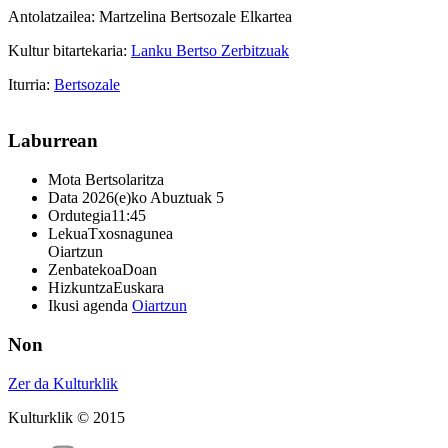
Antolatzailea: Martzelina Bertsozale Elkartea
Kultur bitartekaria:
Lanku Bertso Zerbitzuak
Iturria:
Bertsozale
Laburrean
Mota
Bertsolaritza
Data
2026(e)ko Abuztuak 5
Ordutegia
11:45
Lekua
Txosnagunea
Oiartzun
Zenbatekoa
Doan
Hizkuntza
Euskara
Ikusi agenda
Oiartzun
Non
Zer da Kulturklik
Kulturklik © 2015