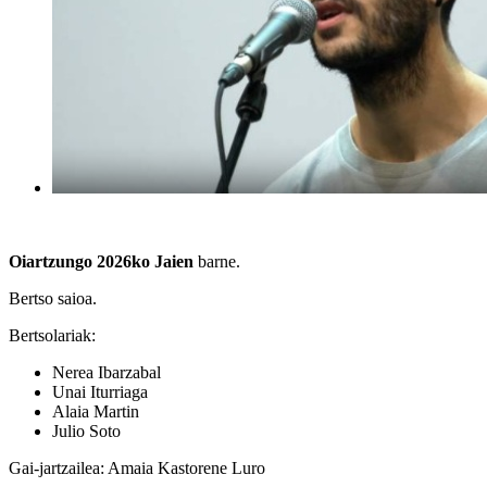
Oiartzungo 2026ko Jaien
barne.
Bertso saioa.
Bertsolariak:
Nerea Ibarzabal
Unai Iturriaga
Alaia Martin
Julio Soto
Gai-jartzailea: Amaia Kastorene Luro