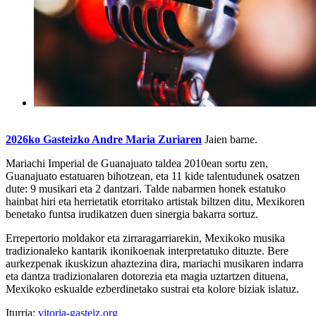
2026ko Gasteizko Andre Maria Zuriaren
Jaien barne.
Mariachi Imperial de Guanajuato taldea 2010ean sortu zen,
Guanajuato estatuaren bihotzean, eta 11 kide talentudunek osatzen
dute: 9 musikari eta 2 dantzari. Talde nabarmen honek estatuko
hainbat hiri eta herrietatik etorritako artistak biltzen ditu, Mexikoren
benetako funtsa irudikatzen duen sinergia bakarra sortuz.
Errepertorio moldakor eta zirraragarriarekin, Mexikoko musika
tradizionaleko kantarik ikonikoenak interpretatuko dituzte. Bere
aurkezpenak ikuskizun ahaztezina dira, mariachi musikaren indarra
eta dantza tradizionalaren dotorezia eta magia uztartzen dituena,
Mexikoko eskualde ezberdinetako sustrai eta kolore biziak islatuz.
Iturria:
vitoria-gasteiz.org