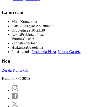
Laburrean
Mota
Kontzertua
Data
2026(e)ko Abuztuak 5
Ordutegia
22:30-23:30
Lekua
Probintzia Plaza
Vitoria-Gasteiz
Zenbatekoa
Doan
Hizkuntza
Gaztelania
Ikusi agenda
Probintzia Plaza
,
Vitoria-Gasteiz
Non
Zer da Kulturklik
Kulturklik © 2015