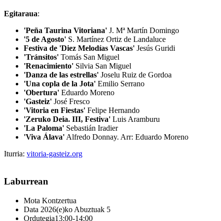
Egitaraua
:
'Peña Taurina Vitoriana'
J. Mª Martín Domingo
'5 de Agosto'
S. Martínez Ortiz de Landaluce
Festiva de 'Diez Melodías Vascas'
Jesús Guridi
'Tránsitos'
Tomás San Miguel
'Renacimiento'
Silvia San Miguel
'Danza de las estrellas
'
Joselu Ruiz de Gordoa
'Una copla de la Jota'
Emilio Serrano
'Obertura'
Eduardo Moreno
'Gasteiz'
José Fresco
'Vitoria en Fiestas'
Felipe Hernando
'Zeruko Deia. III, Festiva'
Luis Aramburu
'La Paloma'
Sebastián Iradier
'Viva Álava'
Alfredo Donnay. Arr: Eduardo Moreno
Iturria:
vitoria-gasteiz.org
Laburrean
Mota
Kontzertua
Data
2026(e)ko Abuztuak 5
Ordutegia
13:00-14:00