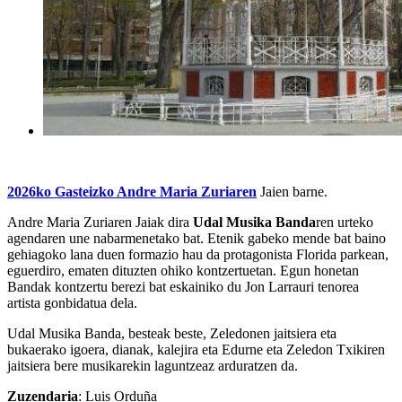
2026ko Gasteizko Andre Maria Zuriaren
Jaien barne.
Andre Maria Zuriaren Jaiak dira
Udal Musika Banda
ren urteko
agendaren une nabarmenetako bat. Etenik gabeko mende bat baino
gehiagoko lana duen formazio hau da protagonista Florida parkean,
eguerdiro, ematen dituzten ohiko kontzertuetan. Egun honetan
Bandak kontzertu berezi bat eskainiko du Jon Larrauri tenorea
artista gonbidatua dela.
Udal Musika Banda, besteak beste, Zeledonen jaitsiera eta
bukaerako igoera, dianak, kalejira eta Edurne eta Zeledon Txikiren
jaitsiera bere musikarekin laguntzeaz arduratzen da.
Zuzendaria
: Luis Orduña