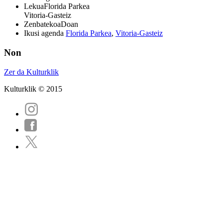
Lekua
Florida Parkea
Vitoria-Gasteiz
Zenbatekoa
Doan
Ikusi agenda
Florida Parkea
,
Vitoria-Gasteiz
Non
Zer da Kulturklik
Kulturklik © 2015