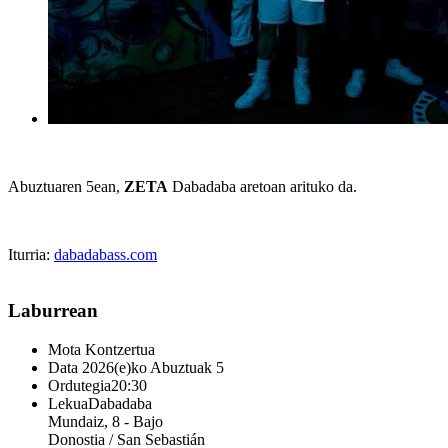
Abuztuaren 5ean,
ZETA
Dabadaba aretoan arituko da.
Iturria:
dabadabass.com
Laburrean
Mota
Kontzertua
Data
2026(e)ko Abuztuak 5
Ordutegia
20:30
Lekua
Dabadaba
Mundaiz, 8 - Bajo
Donostia / San Sebastián