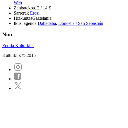
Web
Zenbatekoa
12 / 14 €
Sarrerak
Erosi
Hizkuntza
Gaztelania
Ikusi agenda
Dabadaba
,
Donostia / San Sebastián
Non
Zer da Kulturklik
Kulturklik © 2015