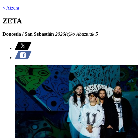
< Atzera
ZETA
Donostia / San Sebastián
2026(e)ko Abuztuak 5