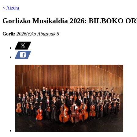
< Atzera
Gorlizko Musikaldia 2026: BILBOKO
Gorliz
2026(e)ko Abuztuak 6