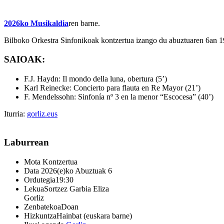
2026ko Musikaldia
ren barne.
Bilboko Orkestra Sinfonikoak kontzertua izango du abuztuaren 6an 19
SAIOAK:
F.J. Haydn: Il mondo della luna, obertura (5’)
Karl Reinecke: Concierto para flauta en Re Mayor (21’)
F. Mendelssohn: Sinfonía nº 3 en la menor “Escocesa” (40’)
Iturria:
gorliz.eus
Laburrean
Mota
Kontzertua
Data
2026(e)ko Abuztuak 6
Ordutegia
19:30
Lekua
Sortzez Garbia Eliza
Gorliz
Zenbatekoa
Doan
Hizkuntza
Hainbat (euskara barne)