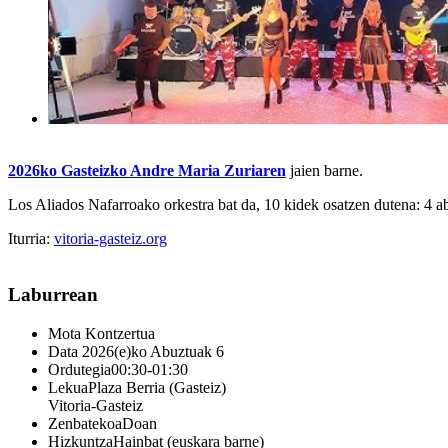
2026ko Gasteizko Andre Maria Zuriaren
jaien barne.
Los Aliados Nafarroako orkestra bat da, 10 kidek osatzen dutena: 4 abes
Iturria:
vitoria-gasteiz.org
Laburrean
Mota
Kontzertua
Data
2026(e)ko Abuztuak 6
Ordutegia
00:30-01:30
Lekua
Plaza Berria (Gasteiz)
Vitoria-Gasteiz
Zenbatekoa
Doan
Hizkuntza
Hainbat (euskara barne)