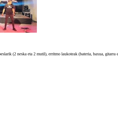
larik (2 neska eta 2 mutil), erritmo laukoteak (bateria, baxua, gitarra e