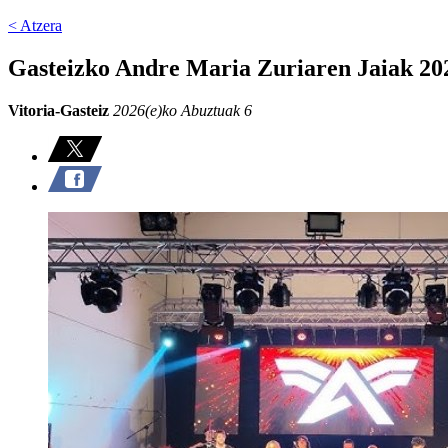
< Atzera
Gasteizko Andre Maria Zuriaren Jaiak 202
Vitoria-Gasteiz
2026(e)ko Abuztuak 6