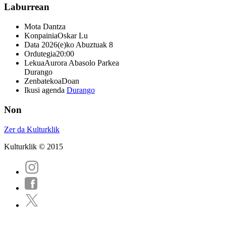
Laburrean
Mota
Dantza
Konpainia
Oskar Lu
Data
2026(e)ko Abuztuak 8
Ordutegia
20:00
Lekua
Aurora Abasolo Parkea
Durango
Zenbatekoa
Doan
Ikusi agenda
Durango
Non
Zer da Kulturklik
Kulturklik © 2015