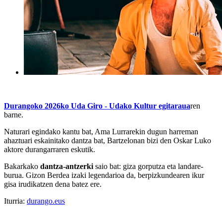
Durangoko 2026ko Uda Giro - Udako Kultur egitaraua
ren
barne.
Naturari egindako kantu bat, Ama Lurrarekin dugun harreman
ahaztuari eskainitako dantza bat, Bartzelonan bizi den Oskar Luko
aktore durangarraren eskutik.
Bakarkako
dantza-antzerki
saio bat: giza gorputza eta landare-
burua. Gizon Berdea izaki legendarioa da, berpizkundearen ikur
gisa irudikatzen dena batez ere.
Iturria:
durango.eus