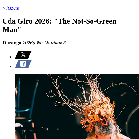
< Atzera
Uda Giro 2026: "The Not-So-Green
Man"
Durango
2026(e)ko Abuztuak 8