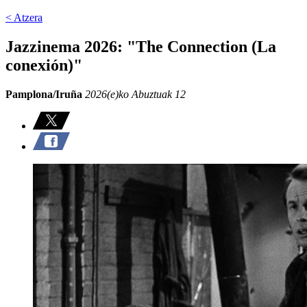
< Atzera
Jazzinema 2026: "The Connection (La
conexión)"
Pamplona/Iruña
2026(e)ko Abuztuak 12