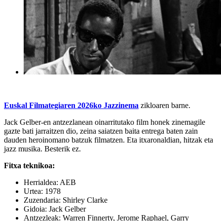
Euskal Filmategiaren 2026ko Jazzinema
zikloaren barne.
Jack Gelber-en antzezlanean oinarritutako film honek zinemagile
gazte bati jarraitzen dio, zeina saiatzen baita entrega baten zain
dauden heroinomano batzuk filmatzen. Eta itxaronaldian, hitzak eta
jazz musika. Besterik ez.
Fitxa teknikoa:
Herrialdea: AEB
Urtea: 1978
Zuzendaria:
Shirley Clarke
Gidoia:
Jack Gelber
Antzezleak:
Warren Finnerty, Jerome Raphael, Garry