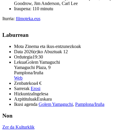
Goodrow, Jim Anderson, Carl Lee
Iraupena: 110 minutu
Iturria:
filmoteka.eus
Laburrean
Mota
Zinema eta ikus-entzunezkoak
Data
2026(e)ko Abuztuak 12
Ordutegia
19:30
Lekua
Golem Yamaguchi
Yamaguchi Plaza, 9
Pamplona/Iruña
Web
Zenbatekoa
4 €
Sarrerak
Erosi
Hizkuntza
Ingelesa
Azpitituluak
Euskara
Ikusi agenda
Golem Yamaguchi
,
Pamplona/Iruña
Non
Zer da Kulturklik