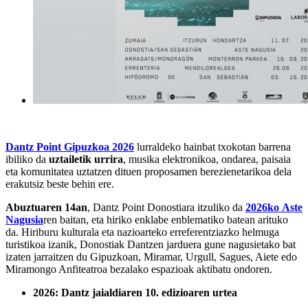
Dantz Point Gipuzkoa 2026
lurraldeko hainbat txokotan barrena
ibiliko da
uztailetik urrira
, musika elektronikoa, ondarea, paisaia
eta komunitatea uztatzen dituen proposamen berezienetarikoa dela
erakutsiz beste behin ere.
Abuztuaren 14an
, Dantz Point
Donostiara
itzuliko da
2026ko
Aste
Nagusia
ren
baitan, eta hiriko enklabe enblematiko batean arituko
da. Hiriburu kulturala eta nazioarteko erreferentziazko helmuga
turistikoa izanik, Donostiak Dantzen jarduera gune nagusietako bat
izaten jarraitzen du Gipuzkoan, Miramar, Urgull, Sagues, Aiete edo
Miramongo Anfiteatroa bezalako espazioak aktibatu ondoren.
2026: Dantz jaialdiaren 10. edizioaren urtea