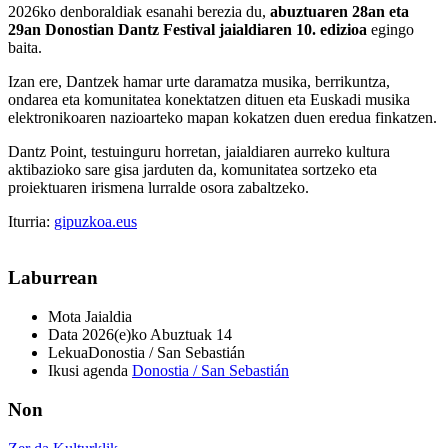
2026ko denboraldiak esanahi berezia du,
abuztuaren 28an eta
29an Donostian Dantz Festival jaialdiaren 10. edizioa
egingo
baita.
Izan ere, Dantzek hamar urte daramatza musika, berrikuntza,
ondarea eta komunitatea konektatzen dituen eta Euskadi musika
elektronikoaren nazioarteko mapan kokatzen duen eredua finkatzen.
Dantz Point, testuinguru horretan, jaialdiaren aurreko kultura
aktibazioko sare gisa jarduten da, komunitatea sortzeko eta
proiektuaren irismena lurralde osora zabaltzeko.
Iturria:
gipuzkoa.eus
Laburrean
Mota
Jaialdia
Data
2026(e)ko Abuztuak 14
Lekua
Donostia / San Sebastián
Ikusi agenda
Donostia / San Sebastián
Non