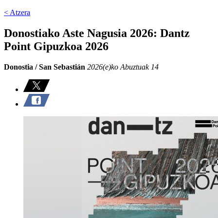
< Atzera
Donostiako Aste Nagusia 2026: Dantz
Point Gipuzkoa 2026
Donostia / San Sebastián
2026(e)ko Abuztuak 14