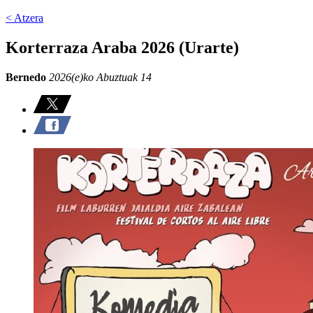
< Atzera
Korterraza Araba 2026 (Urarte)
Bernedo
2026(e)ko Abuztuak 14