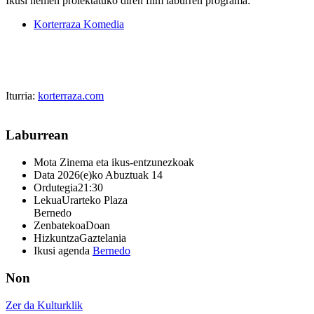
Ikusi hemen proiektatuko diren film laburren programa:
Korterraza Komedia
Iturria:
korterraza.com
Laburrean
Mota
Zinema eta ikus-entzunezkoak
Data
2026(e)ko Abuztuak 14
Ordutegia
21:30
Lekua
Urarteko Plaza
Bernedo
Zenbatekoa
Doan
Hizkuntza
Gaztelania
Ikusi agenda
Bernedo
Non
Zer da Kulturklik