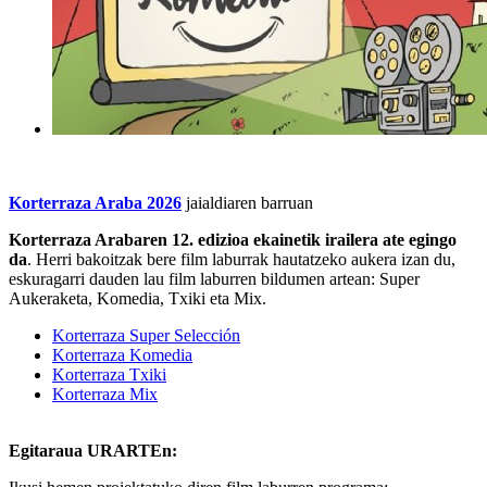
Korterraza Araba 202
6
jaialdiaren barruan
Korterraza Araba
ren 12. edizioa ekainetik irailera ate egingo
da
. Herri bakoitzak bere film laburrak hautatzeko aukera izan du,
eskuragarri dauden lau film laburren bildumen artean: Super
Aukeraketa, Komedia, Txiki eta Mix.
Korterraza Super Selección
Korterraza Komedia
Korterraza Txiki
Korterraza Mix
Egitaraua URARTEn: