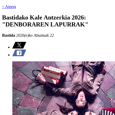
< Atzera
Bastidako Kale Antzerkia 2026:
"DENBORAREN LAPURRAK"
Bastida
2026(e)ko Abuztuak 22