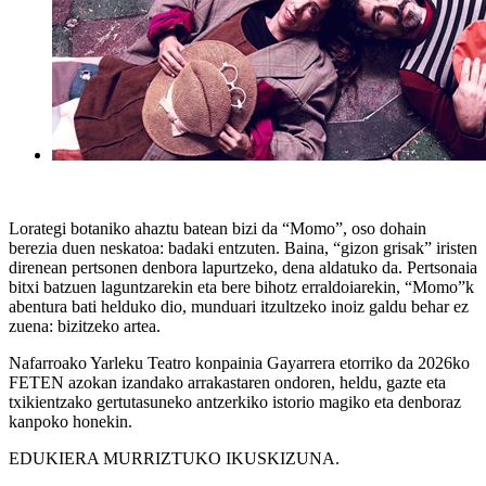
Lorategi botaniko ahaztu batean bizi da “Momo”, oso dohain
berezia duen neskatoa: badaki entzuten. Baina, “gizon grisak” iristen
direnean pertsonen denbora lapurtzeko, dena aldatuko da. Pertsonaia
bitxi batzuen laguntzarekin eta bere bihotz erraldoiarekin, “Momo”k
abentura bati helduko dio, munduari itzultzeko inoiz galdu behar ez
zuena: bizitzeko artea.
Nafarroako Yarleku Teatro konpainia Gayarrera etorriko da 2026ko
FETEN azokan izandako arrakastaren ondoren, heldu, gazte eta
txikientzako gertutasuneko antzerkiko istorio magiko eta denboraz
kanpoko honekin.
EDUKIERA MURRIZTUKO IKUSKIZUNA.