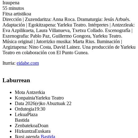
Iraupena
55 minutos
Fitxa artistikoa
Dirección | Zuzendaritza: Anna Roca. Dramaturgia: Jesús Arbués.
Adaptación | Egokitzapena: Yarleku Teatro. Intérpretes | Antzezleak:
Eva Azpilikueta, Laura Villanueva, Txetxu Collado. Escenografía |
Eszenografia: Pablo Paz, Guillermo Gongora, Yarleku Teatro.
Música original | Jatorrizko musika: Marta Rius. Iluminación |
Argiztapena: Nino Costa, David Lainez. Una producción de Yarleku
Teatro en colaboración con El Punto Gunea.
Iturria:
eidabe.com
Laburrean
Mota
Antzerkia
Konpainia
Yarleku Teatro
Data
2026(e)ko Abuztuak 22
Ordutegia
19:30
Lekua
Plaza
Bastida
Zenbatekoa
Doan
Hizkuntza
Euskara
Ikusi agenda
Bastida