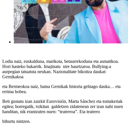
Lodia naiz, euskalduna, marikoia, betaurrekoduna eta asmatikoa.
Hori hasteko bakarrik. Imajinatu nire haurtzaroa. Bullying-a
aurpegian tatuatuta neukan. Nazionalitate bikoitza daukat:
Gernikakoa
eta Bermeokoa naiz, baina Gernikak historia gehiago dauka… eta
errima hobea.
Beti gustatu izan zaizkit Eurovisión, Marta Sánchez eta tontakeriak
egitea; horregatik, txikitan galdetzen zidatenean zer izan nahi nuen
handitan, nik erantzuten nuen: “teatreroa”. Eta teatrero
bihurtu nintzen.