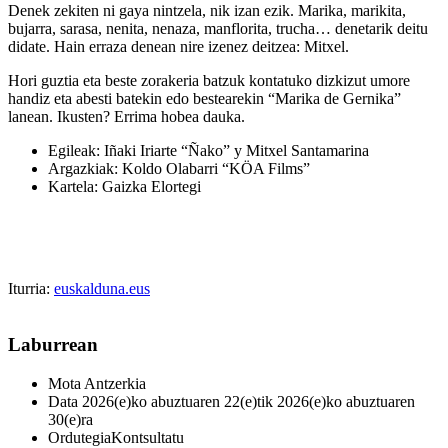
Denek zekiten ni gaya nintzela, nik izan ezik. Marika, marikita,
bujarra, sarasa, nenita, nenaza, manflorita, trucha… denetarik deitu
didate. Hain erraza denean nire izenez deitzea: Mitxel.
Hori guztia eta beste zorakeria batzuk kontatuko dizkizut umore
handiz eta abesti batekin edo bestearekin “Marika de Gernika”
lanean. Ikusten? Errima hobea dauka.
Egileak:
Iñaki Iriarte “Ñako” y Mitxel Santamarina
Argazkiak:
Koldo Olabarri “KÖA Films”
Kartela:
Gaizka Elortegi
Iturria:
euskalduna.eus
Laburrean
Mota
Antzerkia
Data
2026(e)ko abuztuaren 22(e)tik 2026(e)ko abuztuaren
30(e)ra
Ordutegia
Kontsultatu