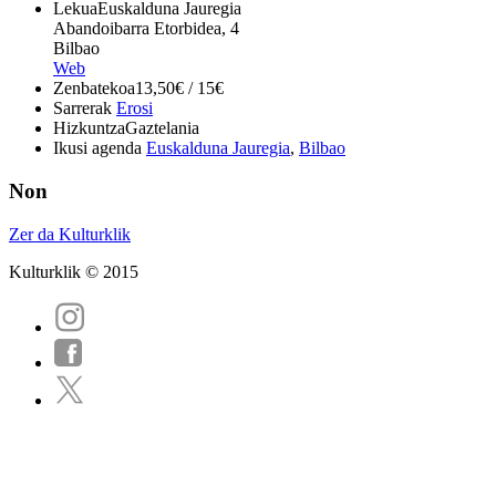
Lekua
Euskalduna Jauregia
Abandoibarra Etorbidea, 4
Bilbao
Web
Zenbatekoa
13,50€ / 15€
Sarrerak
Erosi
Hizkuntza
Gaztelania
Ikusi agenda
Euskalduna Jauregia
,
Bilbao
Non
Zer da Kulturklik
Kulturklik © 2015