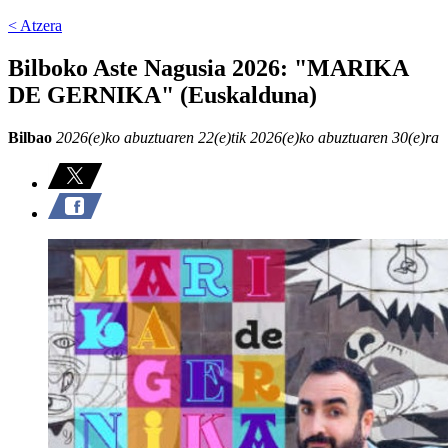
< Atzera
Bilboko Aste Nagusia 2026: "MARIKA
DE GERNIKA" (Euskalduna)
Bilbao
2026(e)ko abuztuaren 22(e)tik 2026(e)ko abuztuaren 30(e)ra