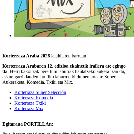
Korterraza Araba 202
6
jaialdiaren barruan
Korterraza Araba
ren 12. edizioa ekainetik irailera ate egingo
da
. Herri bakoitzak bere film laburrak hautatzeko aukera izan du,
eskuragarri dauden lau film laburren bildumen artean: Super
Aukeraketa, Komedia, Txiki eta Mix.
Korterraza Super Selección
Korterraza Komedia
Korterraza Txiki
Korterraza Mix
Egitaraua PORTILLAn: