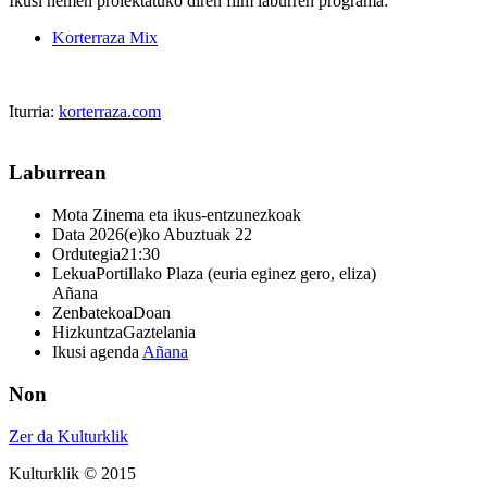
Ikusi hemen proiektatuko diren film laburren programa:
Korterraza Mix
Iturria:
korterraza.com
Laburrean
Mota
Zinema eta ikus-entzunezkoak
Data
2026(e)ko Abuztuak 22
Ordutegia
21:30
Lekua
Portillako Plaza (euria eginez gero, eliza)
Añana
Zenbatekoa
Doan
Hizkuntza
Gaztelania
Ikusi agenda
Añana
Non
Zer da Kulturklik
Kulturklik © 2015