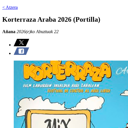
< Atzera
Korterraza Araba 2026 (Portilla)
Añana
2026(e)ko Abuztuak 22