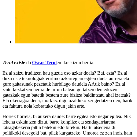
Terol existe
da
Óscar Terol
en ikuskizun berria.
Ez al zaizu iruditzen hau guztia oso azkar doala? Bai, ezta? Ez al
duzu uste teknologiak erritmo azkarregian egiten duela aurrera eta
gure gaitasunak pezetatik hurbilago daudela AAtik baino? Ez al
zaitu kezkatzen herrialde urrun batean gertatzen den edozein
gatazkak egun batetik bestera zure bizitza baldintzatu ahal izateak?
Eta okerragoa dena, inork ez digu azalduko zer gertatzen den, harik
eta faktura nola kobratuko digun jakin arte.
Horiek horrela, bi aukera daude: barre egitea edo negar egitea. Nik
lehena eskaintzen dizut, barre konplize eta sendagarriarena,
lotsagabekeria pittin batekin edo birekin. Hartu atsedenaldi
politikoki desegoki bat, pilak kargatzeko. Umorea ez zen inoiz hain