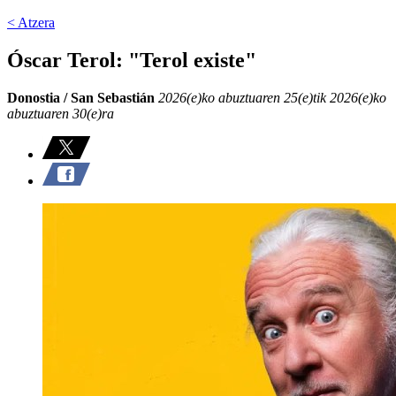
< Atzera
Óscar Terol: "Terol existe"
Donostia / San Sebastián
2026(e)ko abuztuaren 25(e)tik 2026(e)ko
abuztuaren 30(e)ra