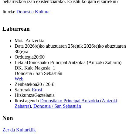
beharrezkoa izan existentziarako. Existituko gara elkarrekin?
Iturria:
Donostia Kultura
Laburrean
Mota
Antzerkia
Data
2026(e)ko abuztuaren 25(e)tik 2026(e)ko abuztuaren
30(e)ra
Ordutegia
20:00
Lekua
Donostiako Principal Antzokia (Antzoki Zaharra)
DK. Kale Nagusia, 1
Donostia / San Sebastián
Web
Zenbatekoa
20 / 26 €
Sarrerak
Erosi
Hizkuntza
Gaztelania
Ikusi agenda
Donostiako Principal Antzokia (Antzoki
Zaharra)
,
Donostia / San Sebastián
Non
Zer da Kulturklik