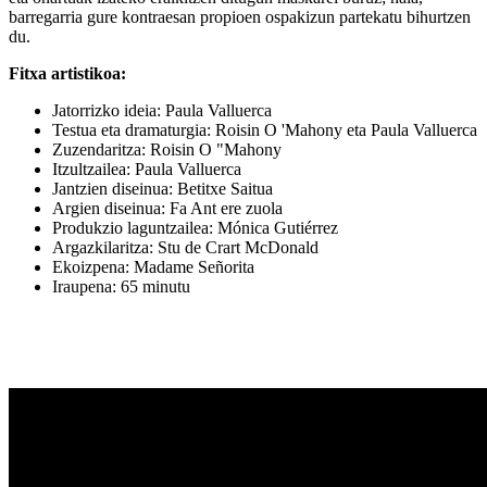
barregarria gure kontraesan propioen ospakizun partekatu bihurtzen
du.
Fitxa artistikoa:
Jatorrizko ideia: Paula Valluerca
Testua eta dramaturgia: Roisin O 'Mahony eta Paula Valluerca
Zuzendaritza: Roisin O "Mahony
Itzultzailea: Paula Valluerca
Jantzien diseinua: Betitxe Saitua
Argien diseinua: Fa Ant ere zuola
Produkzio laguntzailea: Mónica Gutiérrez
Argazkilaritza: Stu de Crart McDonald
Ekoizpena: Madame Señorita
Iraupena: 65 minutu