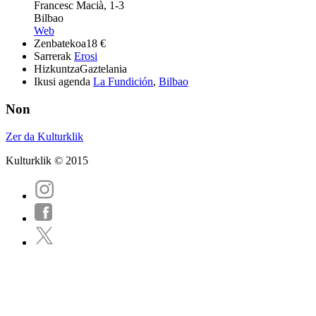
Francesc Macià, 1-3
Bilbao
Web
Zenbatekoa
18 €
Sarrerak
Erosi
Hizkuntza
Gaztelania
Ikusi agenda
La Fundición
,
Bilbao
Non
Zer da Kulturklik
Kulturklik © 2015