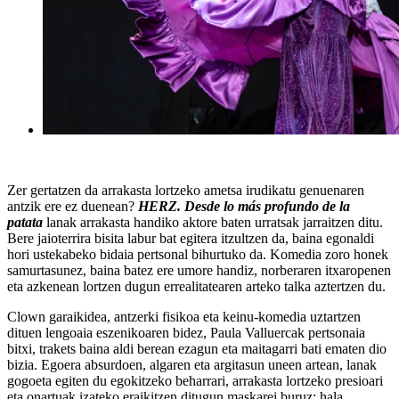
Zer gertatzen da arrakasta lortzeko ametsa irudikatu genuenaren
antzik ere ez duenean?
HERZ. Desde lo más profundo de la
patata
lanak arrakasta handiko aktore baten urratsak jarraitzen ditu.
Bere jaioterrira bisita labur bat egitera itzultzen da, baina egonaldi
hori ustekabeko bidaia pertsonal bihurtuko da. Komedia zoro honek
samurtasunez, baina batez ere umore handiz, norberaren itxaropenen
eta azkenean lortzen dugun errealitatearen arteko talka aztertzen du.
Clown garaikidea, antzerki fisikoa eta keinu-komedia uztartzen
dituen lengoaia eszenikoaren bidez, Paula Valluercak pertsonaia
bitxi, trakets baina aldi berean ezagun eta maitagarri bati ematen dio
bizia. Egoera absurdoen, algaren eta argitasun uneen artean, lanak
gogoeta egiten du egokitzeko beharrari, arrakasta lortzeko presioari
eta onartuak izateko eraikitzen ditugun maskarei buruz; hala,