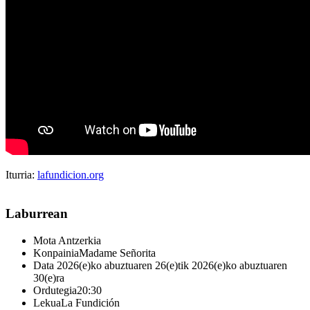
Iturria:
lafundicion.org
Laburrean
Mota
Antzerkia
Konpainia
Madame Señorita
Data
2026(e)ko abuztuaren 26(e)tik 2026(e)ko abuztuaren
30(e)ra
Ordutegia
20:30
Lekua
La Fundición