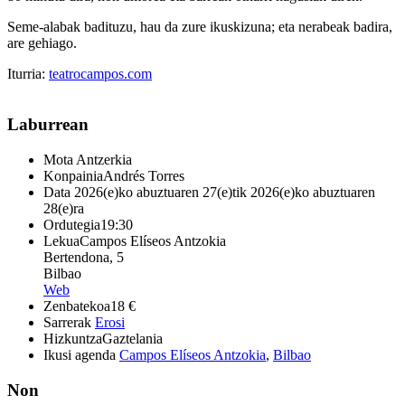
Seme-alabak badituzu, hau da zure ikuskizuna; eta nerabeak badira,
are gehiago.
Iturria:
teatrocampos.com
Laburrean
Mota
Antzerkia
Konpainia
Andrés Torres
Data
2026(e)ko abuztuaren 27(e)tik 2026(e)ko abuztuaren
28(e)ra
Ordutegia
19:30
Lekua
Campos Elíseos Antzokia
Bertendona, 5
Bilbao
Web
Zenbatekoa
18 €
Sarrerak
Erosi
Hizkuntza
Gaztelania
Ikusi agenda
Campos Elíseos Antzokia
,
Bilbao
Non