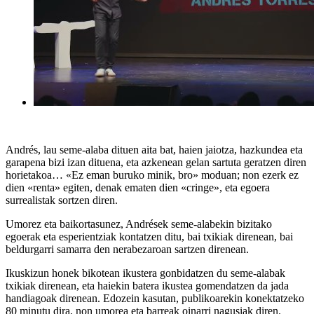
Andrés, lau seme-alaba dituen aita bat, haien jaiotza, hazkundea eta
garapena bizi izan dituena, eta azkenean gelan sartuta geratzen diren
horietakoa… «Ez eman buruko minik, bro» moduan; non ezerk ez
dien «renta» egiten, denak ematen dien «cringe», eta egoera
surrealistak sortzen diren.
Umorez eta baikortasunez, Andrések seme-alabekin bizitako
egoerak eta esperientziak kontatzen ditu, bai txikiak direnean, bai
beldurgarri samarra den nerabezaroan sartzen direnean.
Ikuskizun honek bikotean ikustera gonbidatzen du seme-alabak
txikiak direnean, eta haiekin batera ikustea gomendatzen da jada
handiagoak direnean. Edozein kasutan, publikoarekin konektatzeko
80 minutu dira, non umorea eta barreak oinarri nagusiak diren.