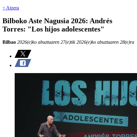
< Atzera
Bilboko Aste Nagusia 2026: Andrés
Torres: "Los hijos adolescentes"
Bilbao
2026(e)ko abuztuaren 27(e)tik 2026(e)ko abuztuaren 28(e)ra