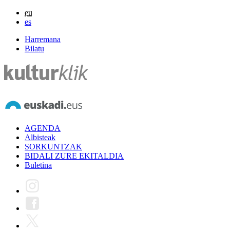
eu
es
Harremana
Bilatu
AGENDA
Albisteak
SORKUNTZAK
BIDALI ZURE EKITALDIA
Buletina