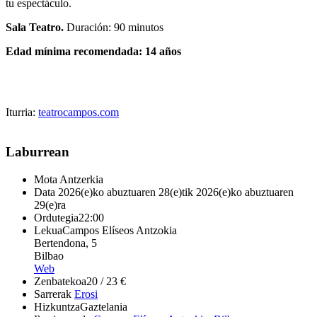
tu espectáculo.
Sala Teatro.
Duración: 90 minutos
Edad mínima recomendada: 14 años
Iturria:
teatrocampos.com
Laburrean
Mota
Antzerkia
Data
2026(e)ko abuztuaren 28(e)tik 2026(e)ko abuztuaren
29(e)ra
Ordutegia
22:00
Lekua
Campos Elíseos Antzokia
Bertendona, 5
Bilbao
Web
Zenbatekoa
20 / 23 €
Sarrerak
Erosi
Hizkuntza
Gaztelania