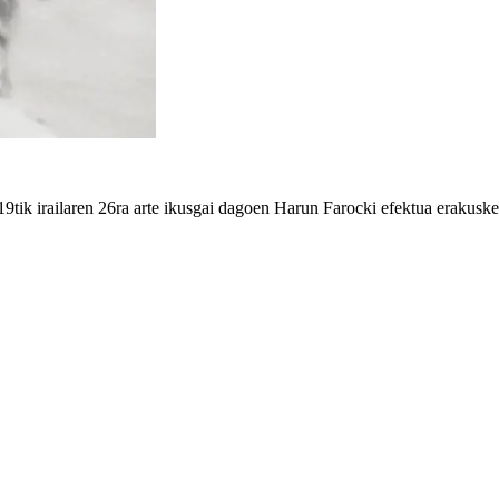
ik irailaren 26ra arte ikusgai dagoen Harun Farocki efektua erakusket