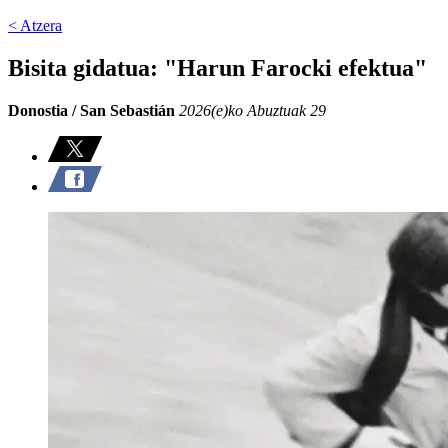
< Atzera
Bisita gidatua: "Harun Farocki efektua"
Donostia / San Sebastián
2026(e)ko Abuztuak 29