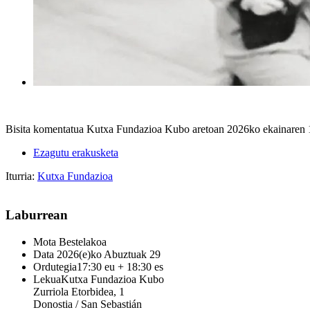
Bisita komentatua Kutxa Fundazioa Kubo aretoan 2026ko ekainaren 19t
Ezagutu erakusketa
Iturria:
Kutxa Fundazioa
Laburrean
Mota
Bestelakoa
Data
2026(e)ko Abuztuak 29
Ordutegia
17:30 eu + 18:30 es
Lekua
Kutxa Fundazioa Kubo
Zurriola Etorbidea, 1
Donostia / San Sebastián