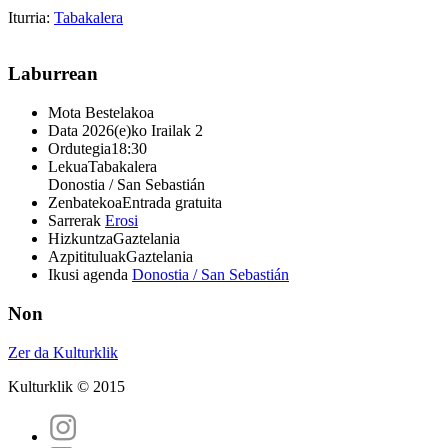
Iturria:
Tabakalera
Laburrean
Mota
Bestelakoa
Data
2026(e)ko Irailak 2
Ordutegia
18:30
Lekua
Tabakalera
Donostia / San Sebastián
Zenbatekoa
Entrada gratuita
Sarrerak
Erosi
Hizkuntza
Gaztelania
Azpitituluak
Gaztelania
Ikusi agenda
Donostia / San Sebastián
Non
Zer da Kulturklik
Kulturklik © 2015