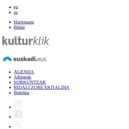
eu
es
Harremana
Bilatu
AGENDA
Albisteak
SORKUNTZAK
BIDALI ZURE EKITALDIA
Buletina