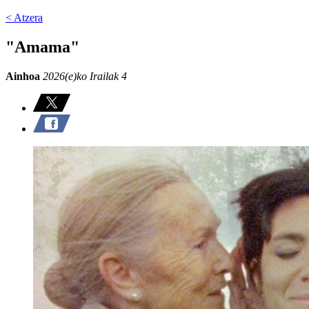
< Atzera
"Amama"
Ainhoa
2026(e)ko Irailak 4