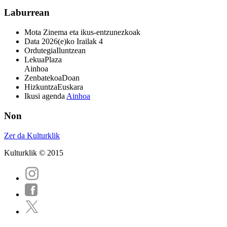
Laburrean
Mota
Zinema eta ikus-entzunezkoak
Data
2026(e)ko Irailak 4
Ordutegia
Iluntzean
Lekua
Plaza
Ainhoa
Zenbatekoa
Doan
Hizkuntza
Euskara
Ikusi agenda
Ainhoa
Non
Zer da Kulturklik
Kulturklik © 2015