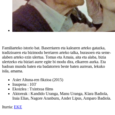
Familiarteko istorio bat. Baserriaren eta kalearen arteko gatazka,
tradizioaren eta bizimodu berriaren arteko talka, burasoen eta seme-
alaben arteko ezin ulertua. Tomas eta Amaia, aita eta alaba, bizia
ulertzeko eta biziari aurre egite bi modu dira, elkarren aurka. Eta
badoan mundu baten eta badatorren beste baten aurrean, lekuko
isila, amama.
Asier Altuna-ren fikzioa (2015)
Iraupena : 103'
Ekoizlea : Txintxua films
Aktoreak : Kandido Uranga, Manu Uranga, Klara Badiola,
Iraia Elias, Nagore Aranburu, Ander Lipus, Amparo Badiola.
Iturria:
EKE