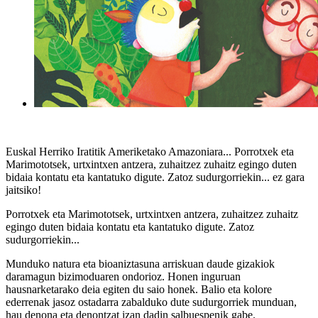
Euskal Herriko Iratitik Ameriketako Amazoniara... Porrotxek eta
Marimototsek, urtxintxen antzera, zuhaitzez zuhaitz egingo duten
bidaia kontatu eta kantatuko digute. Zatoz sudurgorriekin... ez gara
jaitsiko!
Porrotxek eta Marimototsek, urtxintxen antzera, zuhaitzez zuhaitz
egingo duten bidaia kontatu eta kantatuko digute. Zatoz
sudurgorriekin...
Munduko natura eta bioaniztasuna arriskuan daude gizakiok
daramagun bizimoduaren ondorioz. Honen inguruan
hausnarketarako deia egiten du saio honek. Balio eta kolore
ederrenak jasoz ostadarra zabalduko dute sudurgorriek munduan,
hau denona eta denontzat izan dadin salbuespenik gabe.