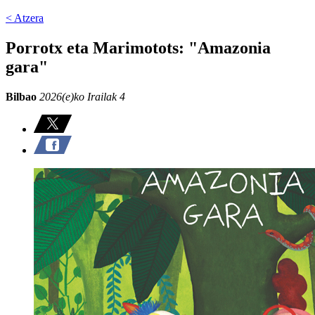
< Atzera
Porrotx eta Marimotots: "Amazonia
gara"
Bilbao
2026(e)ko Irailak 4