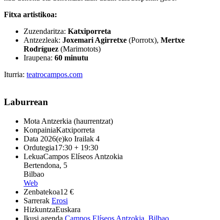
Fitxa artistikoa:
Zuzendaritza:
Katxiporreta
Antzezleak:
Joxemari Agirretxe
(Porrotx),
Mertxe
Rodríguez
(Marimotots)
Iraupena:
60 minutu
Iturria:
teatrocampos.com
Laburrean
Mota
Antzerkia (haurrentzat)
Konpainia
Katxiporreta
Data
2026(e)ko Irailak 4
Ordutegia
17:30 + 19:30
Lekua
Campos Elíseos Antzokia
Bertendona, 5
Bilbao
Web
Zenbatekoa
12 €
Sarrerak
Erosi
Hizkuntza
Euskara
Ikusi agenda
Campos Elíseos Antzokia
,
Bilbao