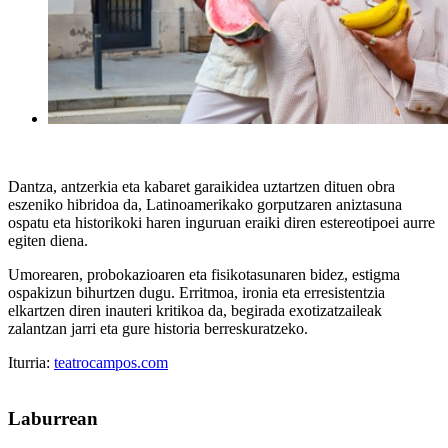
Dantza, antzerkia eta kabaret garaikidea uztartzen dituen obra
eszeniko hibridoa da, Latinoamerikako gorputzaren aniztasuna
ospatu eta historikoki haren inguruan eraiki diren estereotipoei aurre
egiten diena.
Umorearen, probokazioaren eta fisikotasunaren bidez, estigma
ospakizun bihurtzen dugu. Erritmoa, ironia eta erresistentzia
elkartzen diren inauteri kritikoa da, begirada exotizatzaileak
zalantzan jarri eta gure historia berreskuratzeko.
Iturria:
teatrocampos.com
Laburrean