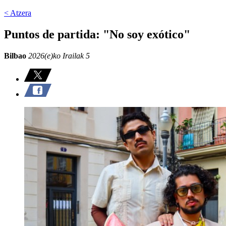
< Atzera
Puntos de partida: "No soy exótico"
Bilbao
2026(e)ko Irailak 5