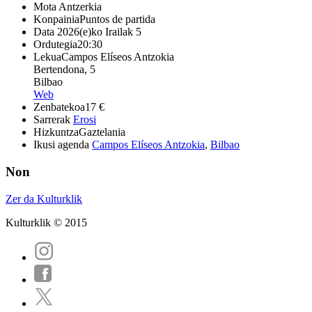
Mota
Antzerkia
Konpainia
Puntos de partida
Data
2026(e)ko Irailak 5
Ordutegia
20:30
Lekua
Campos Elíseos Antzokia
Bertendona, 5
Bilbao
Web
Zenbatekoa
17 €
Sarrerak
Erosi
Hizkuntza
Gaztelania
Ikusi agenda
Campos Elíseos Antzokia
,
Bilbao
Non
Zer da Kulturklik
Kulturklik © 2015