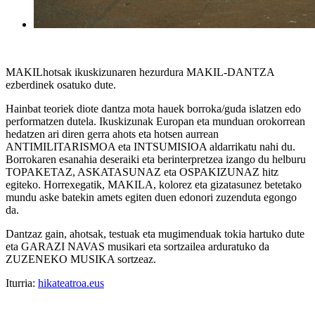
MAKILhotsak ikuskizunaren hezurdura MAKIL-DANTZA
ezberdinek osatuko dute.
Hainbat teoriek diote dantza mota hauek borroka/guda islatzen edo
performatzen dutela. Ikuskizunak Europan eta munduan orokorrean
hedatzen ari diren gerra ahots eta hotsen aurrean
ANTIMILITARISMOA eta INTSUMISIOA aldarrikatu nahi du.
Borrokaren esanahia deseraiki eta berinterpretzea izango du helburu
TOPAKETAZ, ASKATASUNAZ eta OSPAKIZUNAZ hitz
egiteko. Horrexegatik, MAKILA, kolorez eta gizatasunez betetako
mundu aske batekin amets egiten duen edonori zuzenduta egongo
da.
Dantzaz gain, ahotsak, testuak eta mugimenduak tokia hartuko dute
eta GARAZI NAVAS musikari eta sortzailea arduratuko da
ZUZENEKO MUSIKA sortzeaz.
Iturria:
hikateatroa.eus