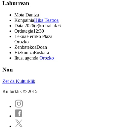
Laburrean
Mota
Dantza
Konpainia
Hika Teatroa
Data
2026(e)ko Irailak 6
Ordutegia
12:30
Lekua
Herriko Plaza
Orozko
Zenbatekoa
Doan
Hizkuntza
Euskara
Ikusi agenda
Orozko
Non
Zer da Kulturklik
Kulturklik © 2015