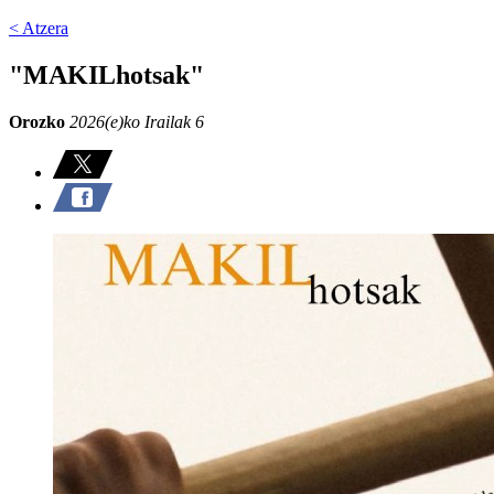
< Atzera
"MAKILhotsak"
Orozko
2026(e)ko Irailak 6