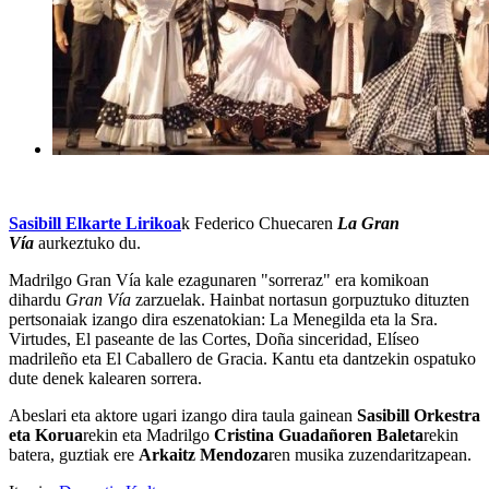
Sasibill Elkarte Lirikoa
k Federico Chuecaren
La Gran
Vía
aurkeztuko du.
Madrilgo Gran Vía kale ezagunaren "sorreraz" era komikoan
dihardu
Gran Vía
zarzuelak. Hainbat nortasun gorpuztuko dituzten
pertsonaiak izango dira eszenatokian: La Menegilda eta la Sra.
Virtudes, El paseante de las Cortes, Doña sinceridad, Elíseo
madrileño eta El Caballero de Gracia. Kantu eta dantzekin ospatuko
dute denek kalearen sorrera.
Abeslari eta aktore ugari izango dira taula gainean
Sasibill Orkestra
eta Korua
rekin eta Madrilgo
Cristina Guadañoren Baleta
rekin
batera, guztiak ere
Arkaitz Mendoza
ren musika zuzendaritzapean.