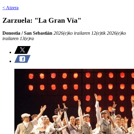
< Atzera
Zarzuela: "La Gran Vía"
Donostia / San Sebastián
2026(e)ko irailaren 12(e)tik 2026(e)ko
irailaren 13(e)ra