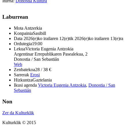
Iturria:
Donostia Kultura
Laburrean
Mota
Antzerkia
Konpainia
Sasibill
Data
2026(e)ko irailaren 12(e)tik 2026(e)ko irailaren 13(e)ra
Ordutegia
19:00
Lekua
Victoria Eugenia Antzokia
Argentinar Errepublikaren Pasealekua, 2
Donostia / San Sebastián
Web
Zenbatekoa
28 / 38 €
Sarrerak
Erosi
Hizkuntza
Gaztelania
Ikusi agenda
Victoria Eugenia Antzokia
,
Donostia / San
Sebastián
Non
Zer da Kulturklik
Kulturklik © 2015