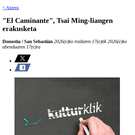
< Atzera
"El Caminante", Tsai Ming-liangen
erakusketa
Donostia / San Sebastián
2026(e)ko irailaren 17(e)tik 2026(e)ko
abenduaren 17(e)ra