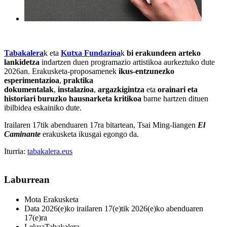
Tabakalera
k eta
Kutxa Fundazioa
k
bi erakundeen arteko
lankidetza
indartzen duen programazio artistikoa aurkeztuko dute
2026an. Erakusketa-proposamenek
ikus-entzunezko
esperimentazioa
,
praktika
dokumentalak
,
instalazioa
,
argazkigintza
eta
orainari eta
historiari buruzko hausnarketa kritikoa
barne hartzen dituen
ibilbidea eskainiko dute.
Irailaren 17tik abenduaren 17ra bitartean, Tsai Ming-liangen
El
Caminante
erakusketa ikusgai egongo da.
Iturria:
tabakalera.eus
Laburrean
Mota
Erakusketa
Data
2026(e)ko irailaren 17(e)tik 2026(e)ko abenduaren
17(e)ra
Lekua
Tabakalera