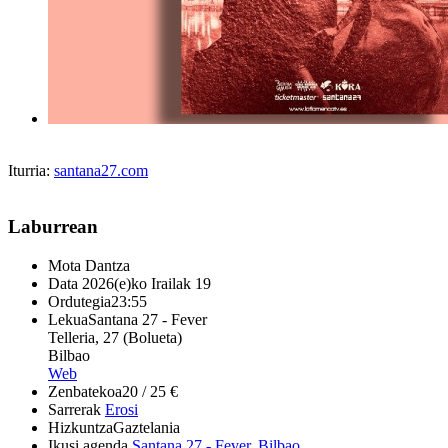
Iturria:
santana27.com
Laburrean
Mota
Dantza
Data
2026(e)ko Irailak 19
Ordutegia
23:55
Lekua
Santana 27 - Fever
Telleria, 27 (Bolueta)
Bilbao
Web
Zenbatekoa
20 / 25 €
Sarrerak
Erosi
Hizkuntza
Gaztelania
Ikusi agenda
Santana 27 - Fever
,
Bilbao