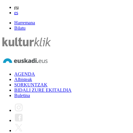
eu
es
Harremana
Bilatu
AGENDA
Albisteak
SORKUNTZAK
BIDALI ZURE EKITALDIA
Buletina