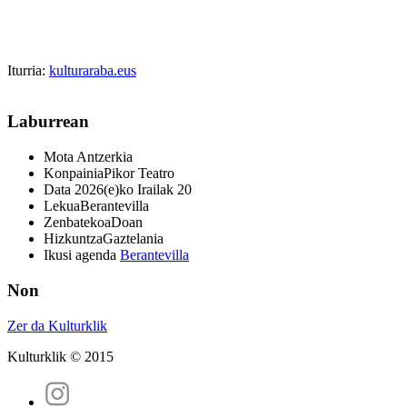
Iturria:
kulturaraba.eus
Laburrean
Mota
Antzerkia
Konpainia
Pikor Teatro
Data
2026(e)ko Irailak 20
Lekua
Berantevilla
Zenbatekoa
Doan
Hizkuntza
Gaztelania
Ikusi agenda
Berantevilla
Non
Zer da Kulturklik
Kulturklik © 2015