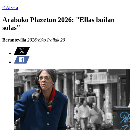
< Atzera
Arabako Plazetan 2026: "Ellas bailan
solas"
Berantevilla
2026(e)ko Irailak 20