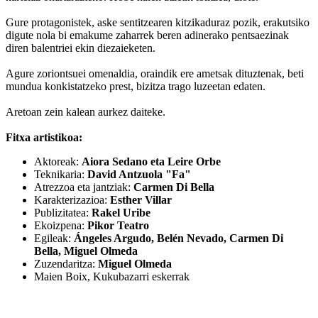
Gure protagonistek, aske sentitzearen kitzikaduraz pozik, erakutsiko
digute nola bi emakume zaharrek beren adinerako pentsaezinak
diren balentriei ekin diezaieketen.
Agure zoriontsuei omenaldia, oraindik ere ametsak dituztenak, beti
mundua konkistatzeko prest, bizitza trago luzeetan edaten.
Aretoan zein kalean aurkez daiteke.
Fitxa artistikoa:
Aktoreak:
Aiora Sedano eta Leire Orbe
Teknikaria:
David Antzuola "Fa"
Atrezzoa eta jantziak:
Carmen Di Bella
Karakterizazioa:
Esther Villar
Publizitatea:
Rakel Uribe
Ekoizpena:
Pikor Teatro
Egileak:
Ángeles Argudo, Belén Nevado, Carmen Di
Bella, Miguel Olmeda
Zuzendaritza:
Miguel Olmeda
Maien Boix, Kukubazarri eskerrak