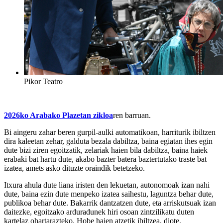
Pikor Teatro
2026ko Arabako Plazetan zikloa
ren barruan.
Bi aingeru zahar beren gurpil-aulki automatikoan, harriturik ibiltzen
dira kaleetan zehar, galduta bezala dabiltza, baina egiatan ihes egin
dute bizi ziren egoitzatik, zelariak haien bila dabiltza, baina haiek
erabaki bat hartu dute, akabo bazter batera baztertutako traste bat
izatea, amets asko dituzte oraindik betetzeko.
Itxura ahula dute liana iristen den lekuetan, autonomoak izan nahi
dute, baina ezin dute menpeko izatea saihestu, laguntza behar dute,
publikoa behar dute. Bakarrik dantzatzen dute, eta arriskutsuak izan
daitezke, egoitzako arduradunek hiri osoan zintzilikatu duten
kartelaz ohartarazteko. Hobe haien atzetik ibiltzea, diote.