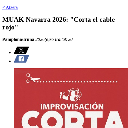
< Atzera
MUAK Navarra 2026: "Corta el cable
rojo"
Pamplona/Iruña
2026(e)ko Irailak 20