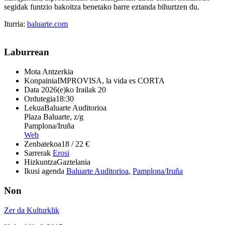
segidak funtzio bakoitza benetako barre eztanda bihurtzen du.
Iturria:
baluarte.com
Laburrean
Mota
Antzerkia
Konpainia
IMPROVISA, la vida es CORTA
Data
2026(e)ko Irailak 20
Ordutegia
18:30
Lekua
Baluarte Auditorioa
Plaza Baluarte, z/g
Pamplona/Iruña
Web
Zenbatekoa
18 / 22 €
Sarrerak
Erosi
Hizkuntza
Gaztelania
Ikusi agenda
Baluarte Auditorioa
,
Pamplona/Iruña
Non
Zer da Kulturklik