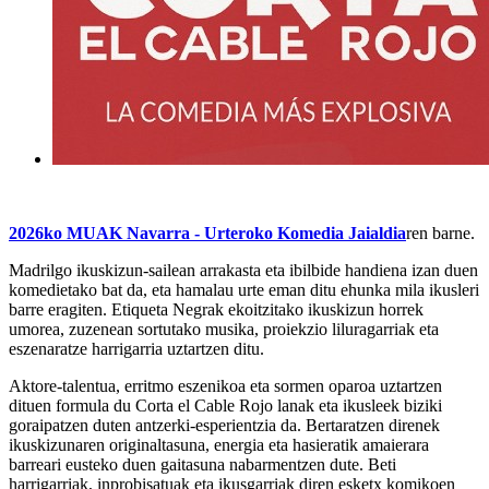
2026ko MUAK Navarra - Urteroko Komedia
Jaialdia
ren barne.
Madrilgo ikuskizun-sailean arrakasta eta ibilbide handiena izan duen
komedietako bat da, eta hamalau urte eman ditu ehunka mila ikusleri
barre eragiten. Etiqueta Negrak ekoitzitako ikuskizun horrek
umorea, zuzenean sortutako musika, proiekzio liluragarriak eta
eszenaratze harrigarria uztartzen ditu.
Aktore-talentua, erritmo eszenikoa eta sormen oparoa uztartzen
dituen formula du
Corta el Cable Rojo
lanak eta ikusleek biziki
goraipatzen duten antzerki-esperientzia da. Bertaratzen direnek
ikuskizunaren originaltasuna, energia eta hasieratik amaierara
barreari eusteko duen gaitasuna nabarmentzen dute. Beti
harrigarriak, inprobisatuak eta ikusgarriak diren esketx komikoen