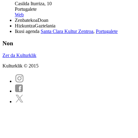
Casilda Iturriza, 10
Portugalete
Web
Zenbatekoa
Doan
Hizkuntza
Gaztelania
Ikusi agenda
Santa Clara Kultur Zentroa
,
Portugalete
Non
Zer da Kulturklik
Kulturklik © 2015