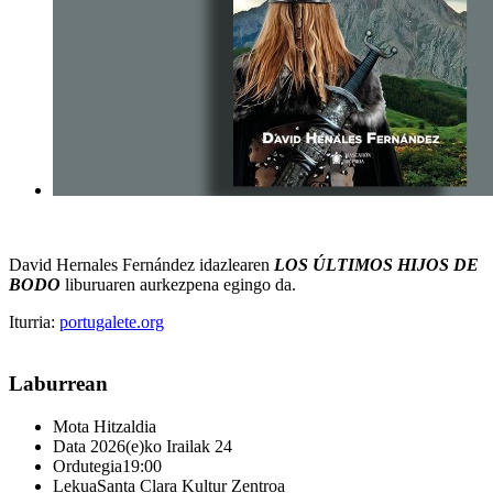
David Hernales Fernández idazlearen
LOS ÚLTIMOS HIJOS DE
BODO
liburuaren aurkezpena egingo da.
Iturria:
portugalete.org
Laburrean
Mota
Hitzaldia
Data
2026(e)ko Irailak 24
Ordutegia
19:00
Lekua
Santa Clara Kultur Zentroa