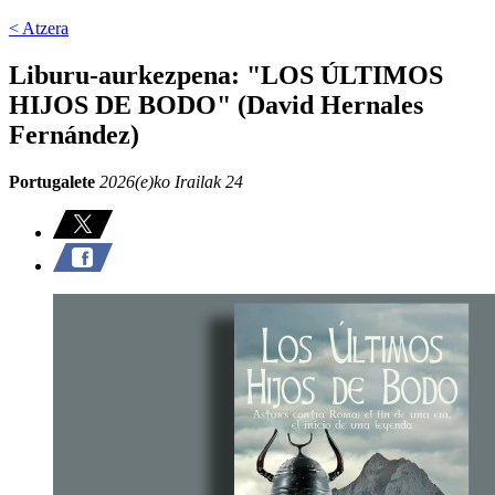
< Atzera
Liburu-aurkezpena: "LOS ÚLTIMOS
HIJOS DE BODO" (David Hernales
Fernández)
Portugalete
2026(e)ko Irailak 24