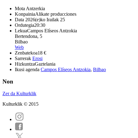
Mota
Antzerkia
Konpainia
Alikate producciones
Data
2026(e)ko Irailak 25
Ordutegia
20:30
Lekua
Campos Elíseos Antzokia
Bertendona, 5
Bilbao
Web
Zenbatekoa
18 €
Sarrerak
Erosi
Hizkuntza
Gaztelania
Ikusi agenda
Campos Elíseos Antzokia
,
Bilbao
Non
Zer da Kulturklik
Kulturklik © 2015