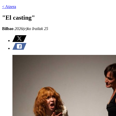
< Atzera
"El casting"
Bilbao
2026(e)ko Irailak 25