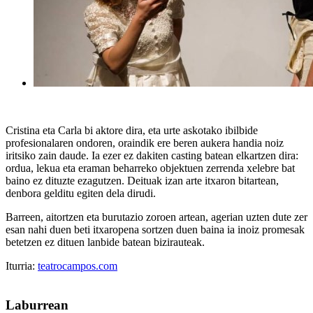
Cristina eta Carla bi aktore dira, eta urte askotako ibilbide
profesionalaren ondoren, oraindik ere beren aukera handia noiz
iritsiko zain daude. Ia ezer ez dakiten casting batean elkartzen dira:
ordua, lekua eta eraman beharreko objektuen zerrenda xelebre bat
baino ez dituzte ezagutzen. Deituak izan arte itxaron bitartean,
denbora gelditu egiten dela dirudi.
Barreen, aitortzen eta burutazio zoroen artean, agerian uzten dute zer
esan nahi duen beti itxaropena sortzen duen baina ia inoiz promesak
betetzen ez dituen lanbide batean bizirauteak.
Iturria:
teatrocampos.com
Laburrean