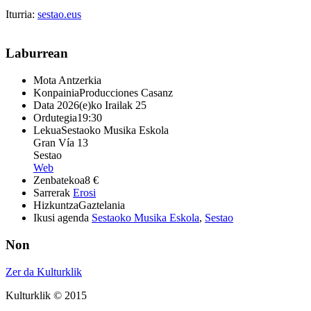
Iturria:
sestao.eus
Laburrean
Mota
Antzerkia
Konpainia
Producciones Casanz
Data
2026(e)ko Irailak 25
Ordutegia
19:30
Lekua
Sestaoko Musika Eskola
Gran Vía 13
Sestao
Web
Zenbatekoa
8 €
Sarrerak
Erosi
Hizkuntza
Gaztelania
Ikusi agenda
Sestaoko Musika Eskola
,
Sestao
Non
Zer da Kulturklik
Kulturklik © 2015