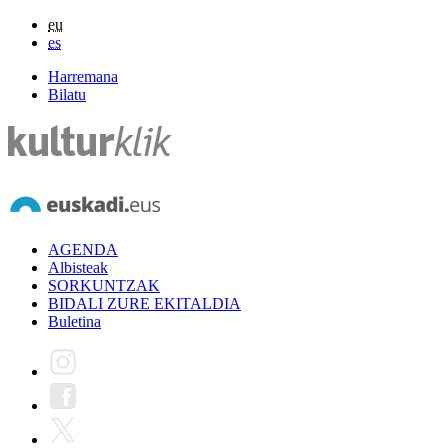
eu
es
Harremana
Bilatu
AGENDA
Albisteak
SORKUNTZAK
BIDALI ZURE EKITALDIA
Buletina