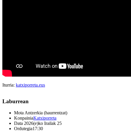
Iturria:
katxiporreta.eus
Laburrean
Mota
Antzerkia (haurrentzat)
Konpainia
Katxiporreta
Data
2026(e)ko Irailak 25
Ordutegia
17:30