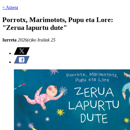
< Atzera
Porrotx, Marimotots, Pupu eta Lore:
"Zerua lapurtu dute"
Iurreta
2026(e)ko Irailak 25