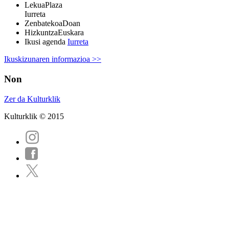
Lekua
Plaza
Iurreta
Zenbatekoa
Doan
Hizkuntza
Euskara
Ikusi agenda
Iurreta
Ikuskizunaren informazioa >>
Non
Zer da Kulturklik
Kulturklik © 2015