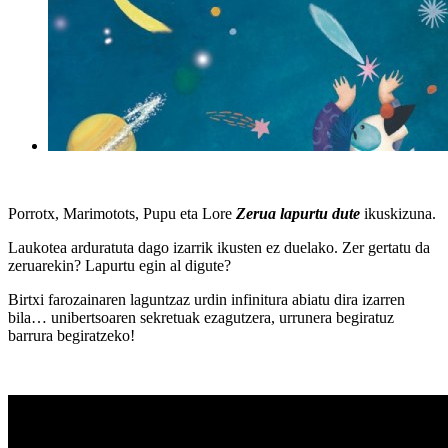
Porrotx, Marimotots, Pupu eta Lore
Zerua lapurtu dute
ikuskizuna.
Laukotea arduratuta dago izarrik ikusten ez duelako. Zer gertatu da
zeruarekin? Lapurtu egin al digute?
Birtxi farozainaren laguntzaz urdin infinitura abiatu dira izarren
bila… unibertsoaren sekretuak ezagutzera, urrunera begiratuz
barrura begiratzeko!