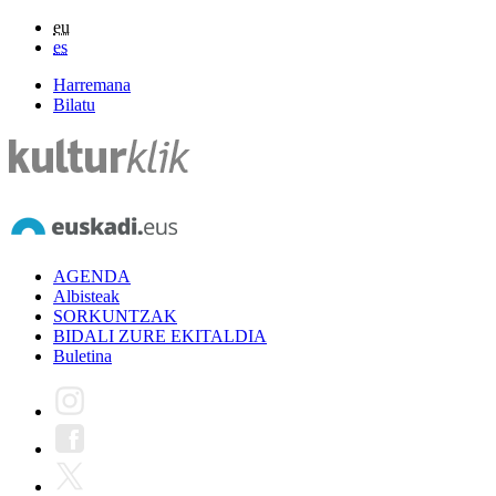
eu
es
Harremana
Bilatu
AGENDA
Albisteak
SORKUNTZAK
BIDALI ZURE EKITALDIA
Buletina