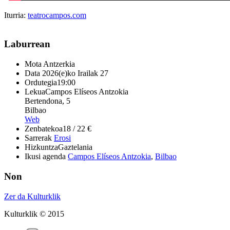
Iturria:
teatrocampos.com
Laburrean
Mota
Antzerkia
Data
2026(e)ko Irailak 27
Ordutegia
19:00
Lekua
Campos Elíseos Antzokia
Bertendona, 5
Bilbao
Web
Zenbatekoa
18 / 22 €
Sarrerak
Erosi
Hizkuntza
Gaztelania
Ikusi agenda
Campos Elíseos Antzokia
,
Bilbao
Non
Zer da Kulturklik
Kulturklik © 2015