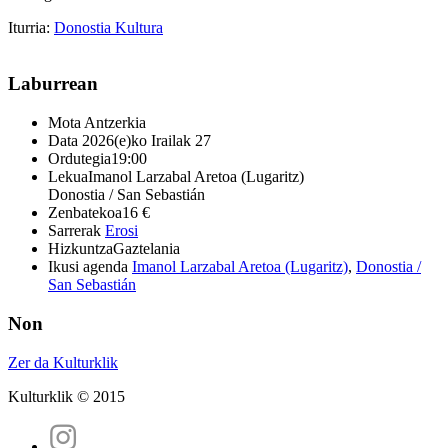
Iturria:
Donostia Kultura
Laburrean
Mota
Antzerkia
Data
2026(e)ko Irailak 27
Ordutegia
19:00
Lekua
Imanol Larzabal Aretoa (Lugaritz)
Donostia / San Sebastián
Zenbatekoa
16 €
Sarrerak
Erosi
Hizkuntza
Gaztelania
Ikusi agenda
Imanol Larzabal Aretoa (Lugaritz)
,
Donostia /
San Sebastián
Non
Zer da Kulturklik
Kulturklik © 2015