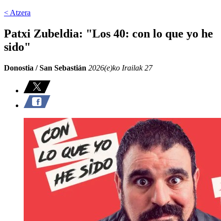
< Atzera
Patxi Zubeldia: "Los 40: con lo que yo he
sido"
Donostia / San Sebastián
2026(e)ko Irailak 27