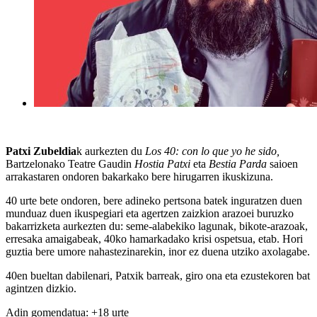
Patxi Zubeldia
k aurkezten du
Los 40: con lo que yo he sido,
Bartzelonako Teatre Gaudin
Hostia Patxi
eta
Bestia Parda
saioen
arrakastaren ondoren bakarkako bere hirugarren ikuskizuna.
40 urte bete ondoren, bere adineko pertsona batek inguratzen duen
munduaz duen ikuspegiari eta agertzen zaizkion arazoei buruzko
bakarrizketa aurkezten du: seme-alabekiko lagunak, bikote-arazoak,
erresaka amaigabeak, 40ko hamarkadako krisi ospetsua, etab. Hori
guztia bere umore nahastezinarekin, inor ez duena utziko axolagabe.
40en bueltan dabilenari, Patxik barreak, giro ona eta ezustekoren bat
agintzen dizkio.
Adin gomendatua: +18 urte