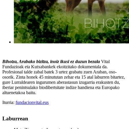
Bihotza, Arabako bizitza, inoiz ikusi ez duzun bezala
Vital
Fundazioak
eta
Kutxabankek
ekoitzitako dokumentala da.
Profesional talde zabal batek
3 urtez grabatu zuen Araban, oso-
osorik
. Zinta honek
45 minututan
zehar eta
15 atal laburren
bitartez,
gure Lurraldearen ingurumen aberastasun izugarria erakusten du,
iberiar penintsulako biodibertsitate indize handiena eta Europako
altuenetakoa baitu.
Iturria:
fundacionvital.eus
Laburrean