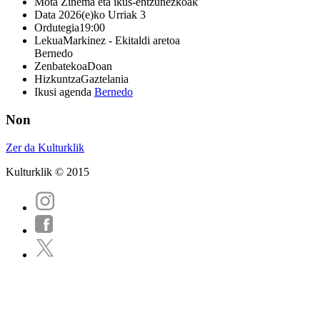
Mota
Zinema eta ikus-entzunezkoak
Data
2026(e)ko Urriak 3
Ordutegia
19:00
Lekua
Markinez - Ekitaldi aretoa
Bernedo
Zenbatekoa
Doan
Hizkuntza
Gaztelania
Ikusi agenda
Bernedo
Non
Zer da Kulturklik
Kulturklik © 2015