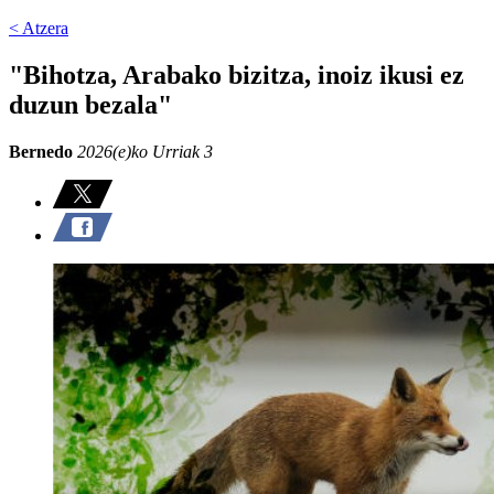
< Atzera
"Bihotza, Arabako bizitza, inoiz ikusi ez
duzun bezala"
Bernedo
2026(e)ko Urriak 3