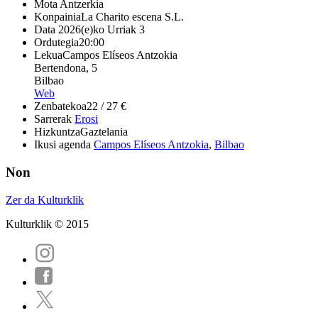
Mota
Antzerkia
Konpainia
La Charito escena S.L.
Data
2026(e)ko Urriak 3
Ordutegia
20:00
Lekua
Campos Elíseos Antzokia
Bertendona, 5
Bilbao
Web
Zenbatekoa
22 / 27 €
Sarrerak
Erosi
Hizkuntza
Gaztelania
Ikusi agenda
Campos Elíseos Antzokia
,
Bilbao
Non
Zer da Kulturklik
Kulturklik © 2015