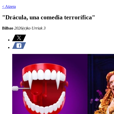
< Atzera
"Drácula, una comedia terrorífica"
Bilbao
2026(e)ko Urriak 3