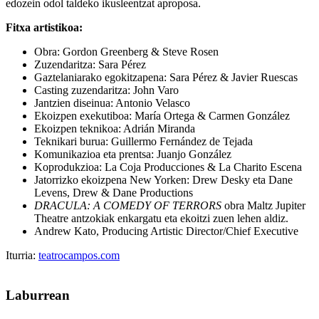
edozein odol taldeko ikusleentzat aproposa.
Fitxa artistikoa:
Obra: Gordon Greenberg & Steve Rosen
Zuzendaritza: Sara Pérez
Gaztelaniarako egokitzapena: Sara Pérez & Javier Ruescas
Casting zuzendaritza: John Varo
Jantzien diseinua: Antonio Velasco
Ekoizpen exekutiboa: María Ortega & Carmen González
Ekoizpen teknikoa: Adrián Miranda
Teknikari burua: Guillermo Fernández de Tejada
Komunikazioa eta prentsa: Juanjo González
Koprodukzioa: La Coja Producciones & La Charito Escena
Jatorrizko ekoizpena New Yorken: Drew Desky eta Dane
Levens, Drew & Dane Productions
DRACULA: A COMEDY OF TERRORS
obra Maltz Jupiter
Theatre antzokiak enkargatu eta ekoitzi zuen lehen aldiz.
Andrew Kato, Producing Artistic Director/Chief Executive
Iturria:
teatrocampos.com
Laburrean