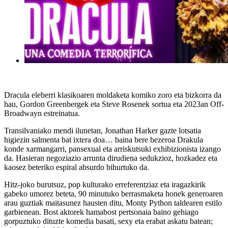
Dracula
eleberri klasikoaren moldaketa komiko zoro eta bizkorra da
hau, Gordon Greenbergek eta Steve Rosenek sortua eta 2023an Off-
Broadwayn estreinatua.
Transilvaniako mendi ilunetan, Jonathan Harker gazte lotsatia
higiezin salmenta bat ixtera doa… baina bere bezeroa Drakula
konde xarmangarri, pansexual eta arriskutsuki exhibizionista izango
da. Hasieran negoziazio arrunta dirudiena sedukzioz, hozkadez eta
kaosez beteriko espiral absurdo bihurtuko da.
Hitz-joko burutsuz, pop kulturako erreferentziaz eta iragazkirik
gabeko umorez beteta, 90 minutuko berrasmaketa honek generoaren
arau guztiak maitasunez hausten ditu,
Monty Python
taldearen estilo
garbienean. Bost aktorek hamabost pertsonaia baino gehiago
gorpuztuko dituzte komedia basati, sexy eta erabat askatu batean;