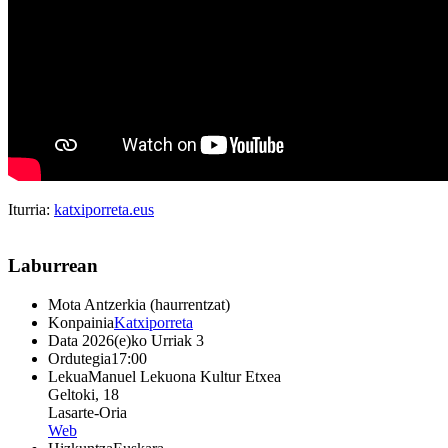
Iturria:
katxiporreta.eus
Laburrean
Mota
Antzerkia (haurrentzat)
Konpainia
Katxiporreta
Data
2026(e)ko Urriak 3
Ordutegia
17:00
Lekua
Manuel Lekuona Kultur Etxea
Geltoki, 18
Lasarte-Oria
Web