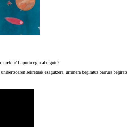
eruarekin? Lapurtu egin al digute?
a… unibertsoaren sekretuak ezagutzera, urrunera begiratuz barrura begirat