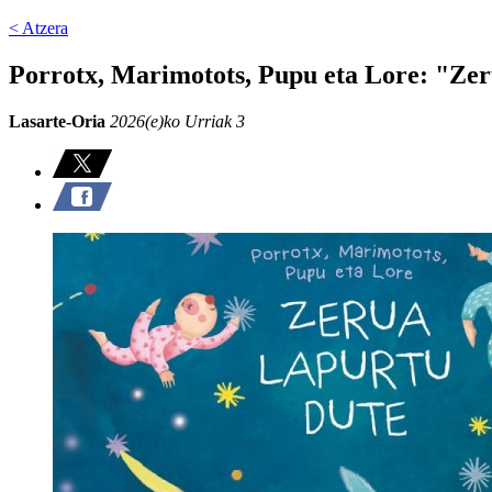
< Atzera
Porrotx, Marimotots, Pupu eta Lore: "Zer
Lasarte-Oria
2026(e)ko Urriak 3