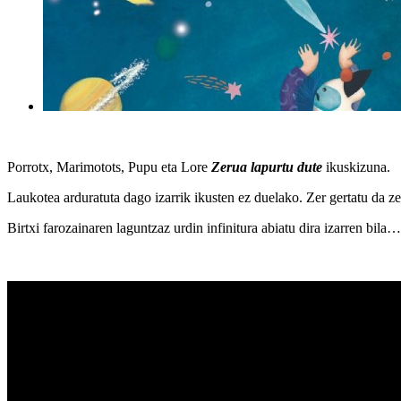
Porrotx, Marimotots, Pupu eta Lore
Zerua lapurtu dute
ikuskizuna.
Laukotea arduratuta dago izarrik ikusten ez duelako. Zer gertatu da z
Birtxi farozainaren laguntzaz urdin infinitura abiatu dira izarren bil