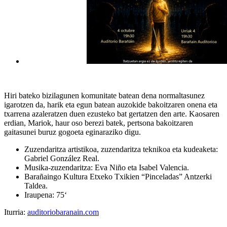
Hiri bateko bizilagunen komunitate batean dena normaltasunez
igarotzen da, harik eta egun batean auzokide bakoitzaren onena eta
txarrena azaleratzen duen ezusteko bat gertatzen den arte. Kaosaren
erdian, Mariok, haur oso berezi batek, pertsona bakoitzaren
gaitasunei buruz gogoeta eginaraziko digu.
Zuzendaritza artistikoa, zuzendaritza teknikoa eta kudeaketa:
Gabriel González Real.
Musika-zuzendaritza: Eva Niño eta Isabel Valencia.
Barañaingo Kultura Etxeko Txikien “Pinceladas” Antzerki
Taldea.
Iraupena
: 75
‘
Iturria:
auditoriobaranain.com