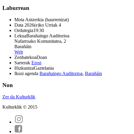
Laburrean
Mota
Antzerkia (haurrentzat)
Data
2026(e)ko Urriak 4
Ordutegia
19:30
Lekua
Barañaingo Auditorioa
Nafarroako Komunitatea, 2
Barañáin
Web
Zenbatekoa
Doan
Sarrerak
Erosi
Hizkuntza
Gaztelania
Ikusi agenda
Barañaingo Auditorioa
,
Barañáin
Non
Zer da Kulturklik
Kulturklik © 2015