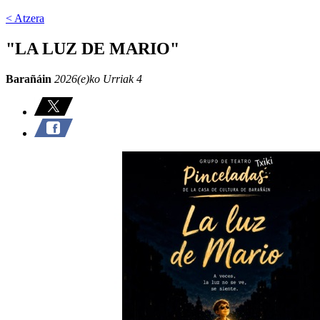
< Atzera
"LA LUZ DE MARIO"
Barañáin
2026(e)ko Urriak 4