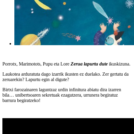
Porrotx, Marimotots, Pupu eta Lore
Zerua lapurtu dute
ikuskizuna.
Laukotea arduratuta dago izarrik ikusten ez duelako. Zer gertatu da
zeruarekin? Lapurtu egin al digute?
Birtxi farozainaren laguntzaz urdin infinitura abiatu dira izarren
bila… unibertsoaren sekretuak ezagutzera, urrunera begiratuz
barrura begiratzeko!