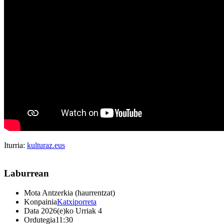
Iturria:
kulturaz.eus
Laburrean
Mota
Antzerkia (haurrentzat)
Konpainia
Katxiporreta
Data
2026(e)ko Urriak 4
Ordutegia
11:30