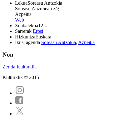
Lekua
Soreasu Antzokia
Soreasu Auzunean z/g
Azpeitia
Web
Zenbatekoa
12 €
Sarrerak
Erosi
Hizkuntza
Euskara
Ikusi agenda
Soreasu Antzokia
,
Azpeitia
Non
Zer da Kulturklik
Kulturklik © 2015