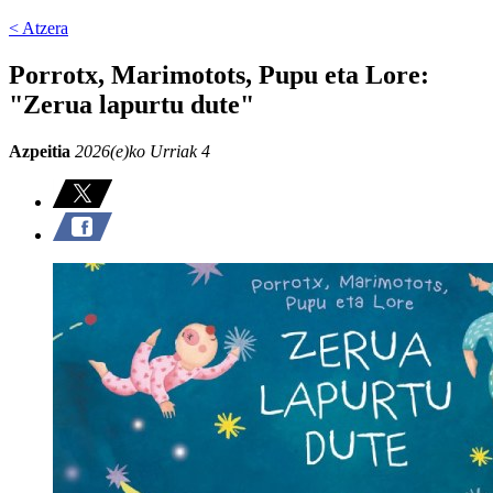
< Atzera
Porrotx, Marimotots, Pupu eta Lore:
"Zerua lapurtu dute"
Azpeitia
2026(e)ko Urriak 4